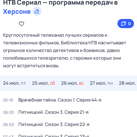
НТВ Сериал — программа передач в
Херсоне
0
Круглосуточный телеканал лучших сериалов и
телевизионных фильмов. Библиотека НТВ насчитывает
огромное количество детективов и боевиков, давно
полюбившихся телезрителю, с героями которых они
могут встретиться вновь
24 июл,
пт
25 июл,
сб
26 июл,
вс
27 июл,
пн
28 июл,
Врачебная тайна
. Сезон 1
. Серия 44-я
05:16
Пятницкий
. Сезон 3
. Серия 21-я
06:03
Пятницкий
. Сезон 3
. Серия 22-я
06:50
Пятницкий
. Сезон 3
. Серия 23-я
07:43