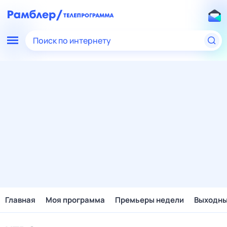
Поиск по интернету
Главная
Моя программа
Премьеры недели
Выходн