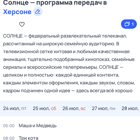
Солнце — программа передач в
Херсоне
1
СОЛНЦЕ — федеральный развлекательный телеканал,
рассчитанный на широкую семейную аудиторию. В
телевизионной сетке хитовая и любимая качественная
анимация, тщательно подобранный кинопоказ, семейные
сериалы и всероссийские телепремьеры. СОЛНЦЕ —
целиком и полностью: каждой единицей контента,
каждым элементом оформления, каждым звуком, словом,
кадром подчинен одной идее — здесь всегда всё хорошо
24 июл,
пт
25 июл,
сб
26 июл,
вс
27 июл,
пн
28 июл,
Маша и Медведь
05:00
Три кота
08:00