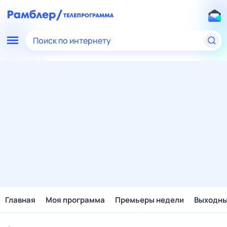
Поиск по интернету
Главная
Моя программа
Премьеры недели
Выходн