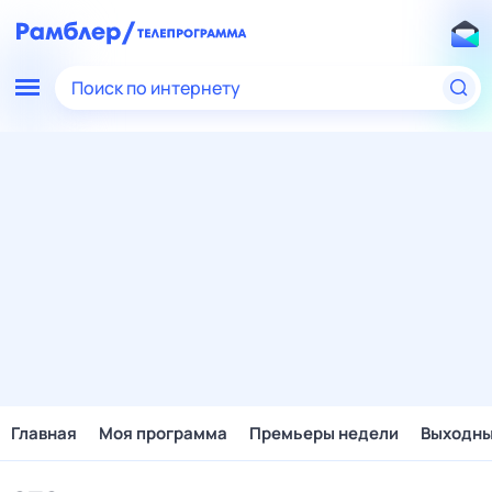
Поиск по интернету
Главная
Моя программа
Премьеры недели
Выходн