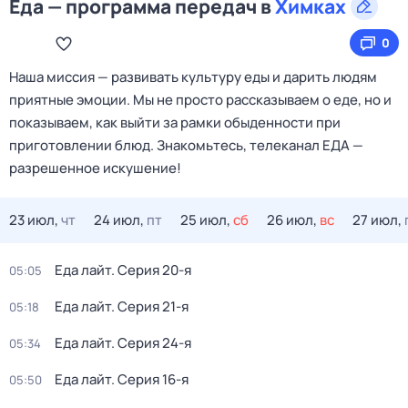
Еда — программа передач в
Химках
0
Наша миссия — развивать культуру еды и дарить людям
приятные эмоции. Мы не просто рассказываем о еде, но и
показываем, как выйти за рамки обыденности при
приготовлении блюд. Знакомьтесь, телеканал ЕДА —
разрешенное искушение!
23 июл,
чт
24 июл,
пт
25 июл,
сб
26 июл,
вс
27 июл,
Еда лайт
. Серия 20-я
05:05
Еда лайт
. Серия 21-я
05:18
Еда лайт
. Серия 24-я
05:34
Еда лайт
. Серия 16-я
05:50