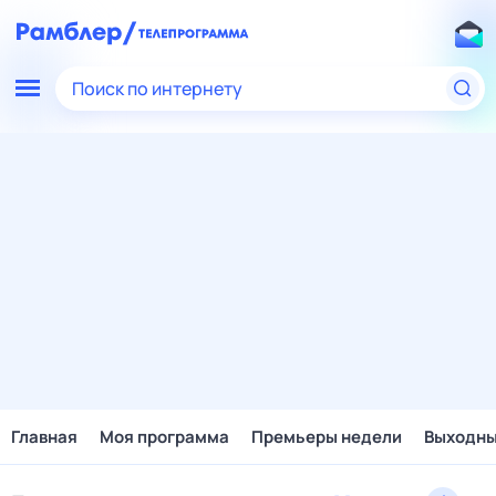
Поиск по интернету
Главная
Моя программа
Премьеры недели
Выходн