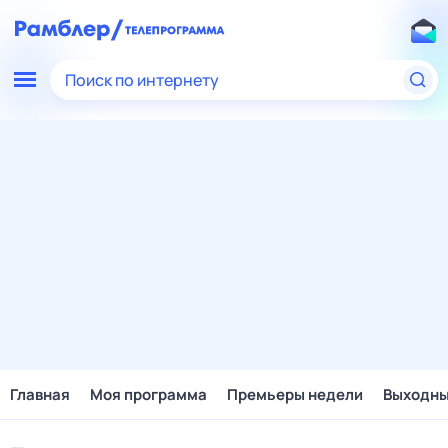
Поиск по интернету
Главная
Моя программа
Премьеры недели
Выходн