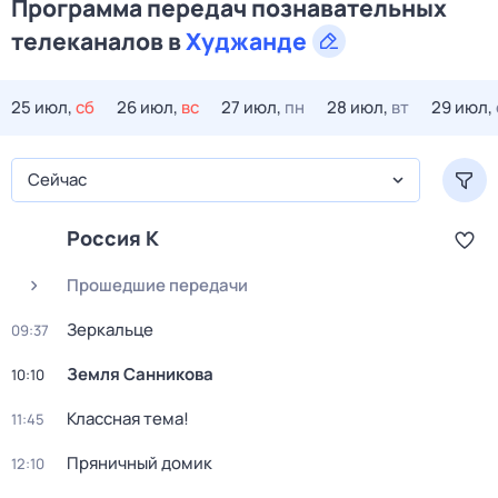
Программа передач познавательных
телеканалов в
Худжанде
25 июл,
сб
26 июл,
вс
27 июл,
пн
28 июл,
вт
29 июл,
Сейчас
Россия К
Прошедшие передачи
Зеркальце
09:37
Земля Санникова
10:10
Классная тема!
11:45
Пряничный домик
12:10