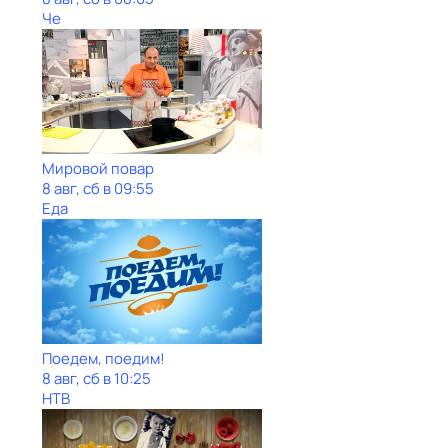
Че
Мировой повар
8 авг, сб в 09:55
Еда
Поедем, поедим!
8 авг, сб в 10:25
НТВ