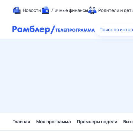
Новости
Личные финансы
Родители и дет
Здоровье
Поиск по инте
Развлечен
Дом и уют
Спорт
Карьера
Авто
Технологи
Жизненные
Сберегаем
Гороскопы
Главная
Моя программа
Премьеры недели
Вых