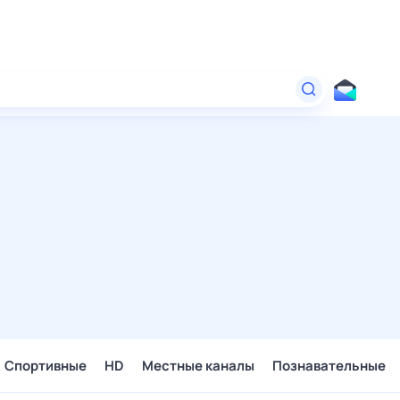
Спортивные
HD
Местные каналы
Познавательные