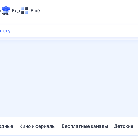
и
Еда
Ещё
Почта
рнету
ия и отдых
Поиск
Погода
ТВ-программа
и и тренды
 ситуации
 вместе
Помощь
одные
Кино и сериалы
Бесплатные каналы
Детские