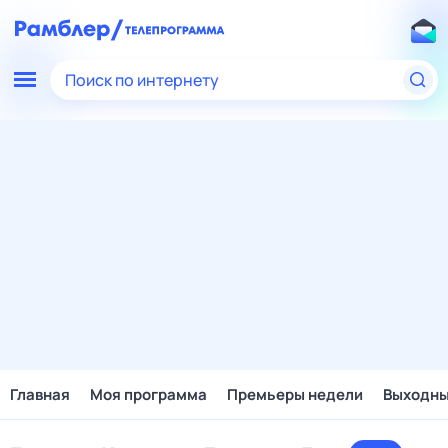
Поиск по интернету
Главная
Моя программа
Премьеры недели
Выходн