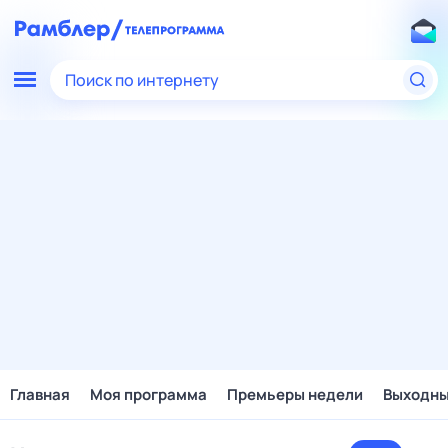
Поиск по интернету
Главная
Моя программа
Премьеры недели
Выходн