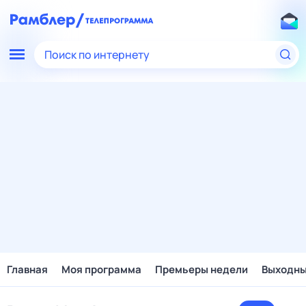
Поиск по интернету
Главная
Моя программа
Премьеры недели
Выходн