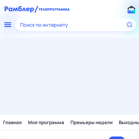
Поиск по интернету
Главная
Моя программа
Премьеры недели
Выходн