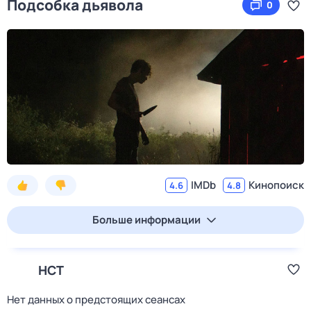
Подсобка дьявола
0
IMDb
Кинопоиск
4.6
4.8
Больше информации
НСТ
Нет данных о предстоящих сеансах