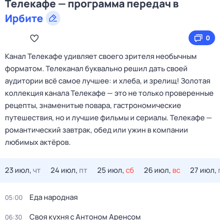
Телекафе — программа передач в
Ирбите
0
Канал Телекафе удивляет своего зрителя необычным
форматом. Телеканал буквально решил дать своей
аудитории всё самое лучшее: и хлеба, и зрелищ! Золотая
коллекция канала Телекафе — это не только проверенные
рецепты, знаменитые повара, гастрономические
путешествия, но и лучшие фильмы и сериалы. Телекафе —
романтический завтрак, обед или ужин в компании
любимых актёров.
23 июл,
чт
24 июл,
пт
25 июл,
сб
26 июл,
вс
27 июл,
Еда народная
05:00
Своя кухня с Антоном Аренсом
06:30