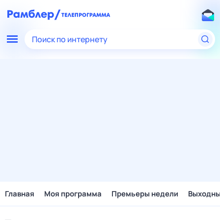
Поиск по интернету
Главная
Моя программа
Премьеры недели
Выходн