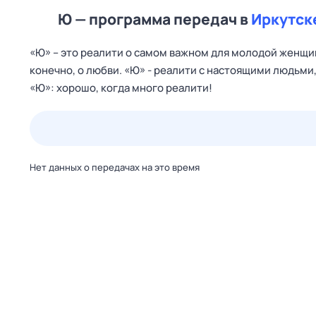
Ю — программа передач в
Иркутск
«Ю» – это реалити о самом важном для молодой женщины
конечно, о любви. «Ю» - реалити с настоящими людьми
«Ю»: хорошо, когда много реалити!
23 июл,
чт
24 июл,
пт
25 июл,
сб
26 июл,
вс
Нет данных о передачах на это время