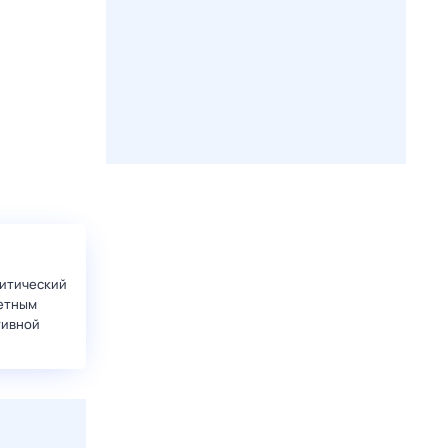
итический
етным
тивной