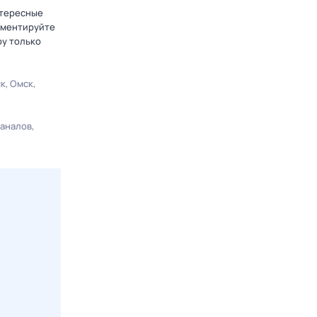
нтересные
омментируйте
ру только
ск
Омск
каналов