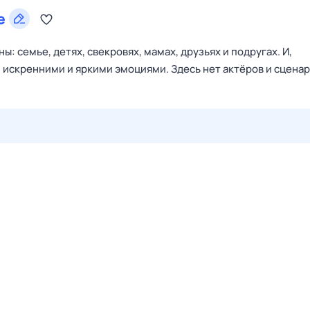
е
: семье, детях, свекровях, мамах, друзьях и подругах. И,
, искренними и яркими эмоциями. Здесь нет актёров и сценар
27 июл,
пн
28 июл,
вт
29 июл,
ср
30 июл,
чт
31 июл,