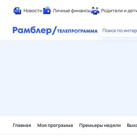
Новости
Личные финансы
Родители и дет
Здоровье
Поиск по инте
Развлечен
Дом и уют
Спорт
Карьера
Авто
Технологи
Жизненные
Сберегаем
Гороскопы
Главная
Моя программа
Премьеры недели
Вых