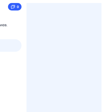
0
иев.
пт
1 авг,
сб
2 авг,
вс
3 авг,
пн
4 авг,
вт
Вчера
Сегод