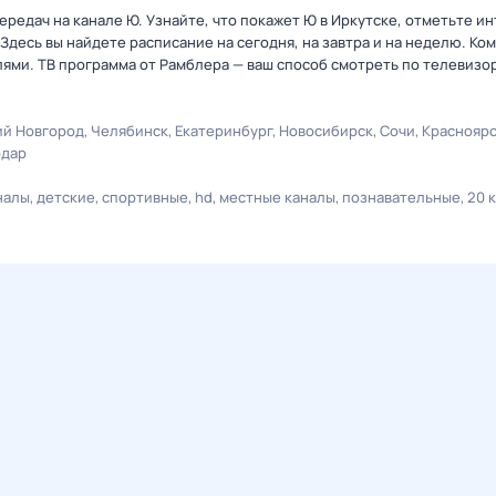
редач на канале Ю. Узнайте, что покажет Ю в Иркутске, отметьте и
Здесь вы найдете расписание на сегодня, на завтра и на неделю. К
лями. ТВ программа от Рамблера — ваш способ смотреть по телевизо
й Новгород
Челябинск
Екатеринбург
Новосибирск
Сочи
Краснояр
одар
налы
детские
спортивные
hd
местные каналы
познавательные
20 