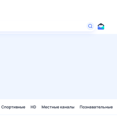
Спортивные
HD
Местные каналы
Познавательные