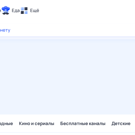
и
Еда
Ещё
Почта
рнету
ия и отдых
Поиск
Погода
ТВ-программа
и и тренды
 ситуации
 вместе
Помощь
одные
Кино и сериалы
Бесплатные каналы
Детские