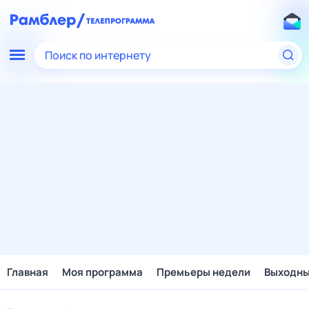
Поиск по интернету
Главная
Моя программа
Премьеры недели
Выходн