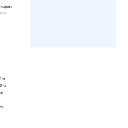
 видам
 из
1-я
 2-я
чи
сть