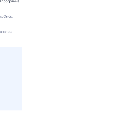
В программа
ск
Омск
каналов