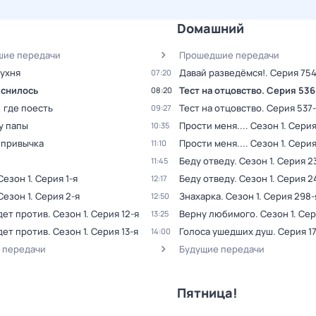
Dомашний
ие передачи
Прошедшие передачи
кухня
Давай рaзвeдёмся!
. Серия 754
07:20
 снилось
Тест на отцовство
. Серия 536
08:20
, где поесть
Тест на отцовство
. Серия 537
09:27
у папы
Прости меня...
. Сезон 1
. Серия
10:35
 привычка
Прости меня...
. Сезон 1
. Серия
11:10
Беду отведу
. Сезон 1
. Серия 2
11:45
 Сезон 1
. Серия 1-я
Беду отведу
. Сезон 1
. Серия 2
12:17
 Сезон 1
. Серия 2-я
Знaхaрка
. Сезон 1
. Серия 298-
12:50
дет против
. Сезон 1
. Серия 12-я
Верну любимого
. Сезон 1
. Се
13:25
дет против
. Сезон 1
. Серия 13-я
Голocа ушедших душ
. Серия 1
14:00
 передачи
Будущие передачи
Пятница!