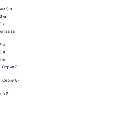
рия 9-я
 3-я
7-я
итва за
7-я
5-я
6-я
. Серия 7-
2
. Серия 8-
зон 2
.