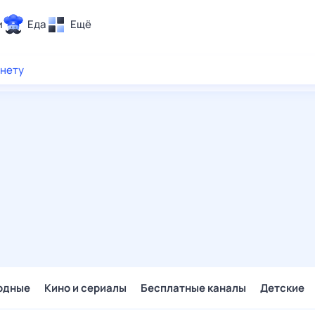
и
Еда
Ещё
Почта
рнету
ия и отдых
Поиск
Погода
ТВ-программа
и и тренды
 ситуации
 вместе
Помощь
одные
Кино и сериалы
Бесплатные каналы
Детские