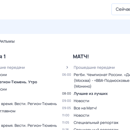
Сейча
31 июл,
пт
1 авг,
сб
2 авг,
вс
3 авг,
пн
4 авг,
вт
5 авг,
Фильмы
я 1
МАТЧ!
ие передачи
Прошедшие передачи
ссии
Регби. Чемпионат России. «Д
06:00
(Москва) - «ВВА-Подмосковье
Регион-Тюмень. Утро
(Монино)
ссии
Лучшие из лучших
08:00
Новости
09:00
 время. Вести. Регион-Тюмень
Все на Матч!
09:05
 главном
Новости
11:00
Специальный репортаж
11:05
 время. Вести. Регион-Тюмень
Специальный репортаж
11:25