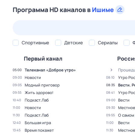
Программа HD каналов в
Ишиме
27 июл,
пн
28 июл,
вт
29 июл,
ср
30 июл,
чт
Спортивные
Детские
Сериалы
Первый канал
Росси
Телеканал «Доброе утро»
Прошедш
05:00
Новости
Утро Ро
09:00
08:10
Модный приговор
Вести. 
09:05
08:35
Жить здорово!
Утро Ро
09:55
08:41
Подкаст.Лаб
Вести
10:40
09:00
Новости
Местное
11:00
09:30
Подкаст.Лаб
О самом
11:30
09:55
Большая игра
Вести
12:40
11:00
Время покажет
Местное
13:45
11:30