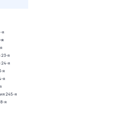
-я
-я
-я
 23-я
 24-я
3-я
4-я
я
рия 245-я
78-я