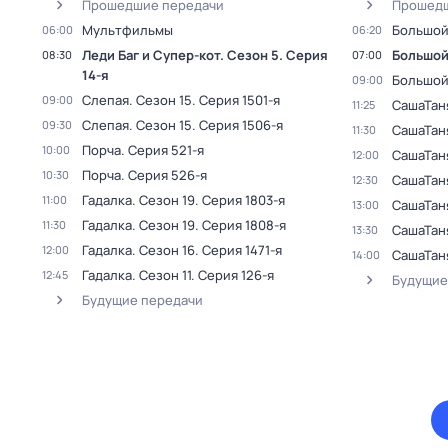
Прошедшие передачи
Прошедш
Мультфильмы
Большой
06:00
06:20
Леди Баг и Супер-кот
. Сезон 5
. Серия
Большой
08:30
07:00
14-я
Большой
09:00
Слепая
. Сезон 15
. Серия 1501-я
09:00
СашаТан
11:25
Слепая
. Сезон 15
. Серия 1506-я
09:30
СашаТан
11:30
Порча
. Серия 521-я
10:00
СашаТан
12:00
Порча
. Серия 526-я
10:30
СашаТан
12:30
Гадалка
. Сезон 19
. Серия 1803-я
11:00
СашаТан
13:00
Гадалка
. Сезон 19
. Серия 1808-я
11:30
СашаТан
13:30
Гадалка
. Сезон 16
. Серия 1471-я
12:00
СашаТан
14:00
Гадалка
. Сезон 11
. Серия 126-я
12:45
Будущие
Будущие передачи