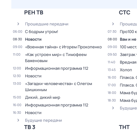
РЕН ТВ
СТС
Прошедшие передачи
Прошедш
С бодрым утром!
Про100 
06:00
07:30
Новости
Вам и не
08:30
08:00
«Военная тайна» с Игорем Прокопенко
100 мест
09:00
09:00
«Как устроен мир» с Тимофеем
Завтрак 
11:00
09:50
Баженовым
Вредная
11:40
Информационная программа 112
12:00
Холоп
13:45
Новости
12:30
Плакса
.
16:00
«Загадки человечества» с Олегом
13:00
Плакса
.
17:00
Шишкиным
Мама бу
18:00
Дикий, дикий мир
15:00
Мама бу
18:30
Информационная программа 112
16:00
Будущие
Новости
16:30
Будущие передачи
ТВ 3
ТНТ