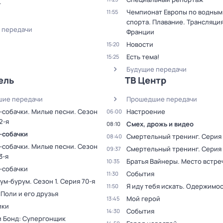
т
Чемпионат Европы по водным
11:55
спорта. Плавание. Трансляция
 передачи
Франции
Новости
15:20
Есть тема!
15:25
Будущие передачи
ель
ТВ Центр
ие передачи
Прошедшие передачи
-собачки. Милые песни
. Сезон
Настроение
06:00
2-я
Смех, дрожь и видео
08:10
-собачки
Смертельный тренинг
. Серия 
08:40
-собачки. Милые песни
. Сезон
Смертельный тренинг
. Серия
09:37
3-я
Братья Вайнеры. Место встре
10:35
-собачки
События
11:30
рум-бурум
. Сезон 1
. Серия 70-я
Я иду тебя искать. Одержимо
11:50
Поли и его друзья
Мой герой
13:45
ики
События
14:30
 Бонд: Супергонщик