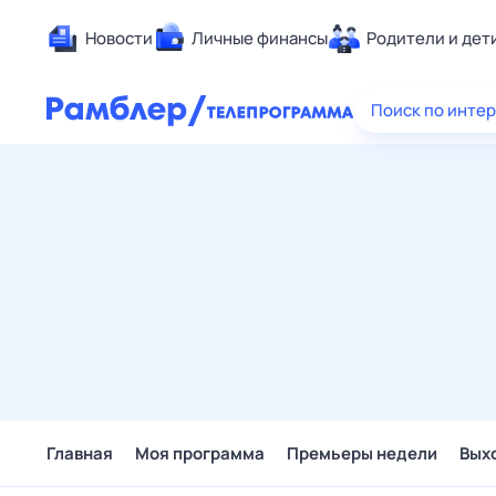
Новости
Личные финансы
Родители и дет
Здоровье
Поиск по инте
Развлечен
Дом и уют
Спорт
Карьера
Авто
Технологи
Жизненные
Сберегаем
Гороскопы
Главная
Моя программа
Премьеры недели
Вых