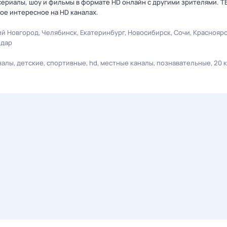
ериалы, шоу и фильмы в формате HD онлайн с другими зрителями. Т
ое интересное на HD каналах.
й Новгород
Челябинск
Екатеринбург
Новосибирск
Сочи
Краснояр
одар
налы
детские
спортивные
hd
местные каналы
познавательные
20 