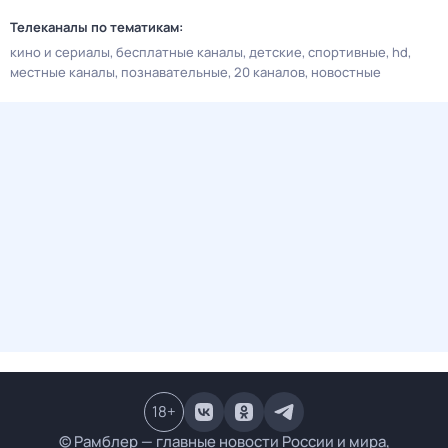
Телеканалы по тематикам:
кино и сериалы
бесплатные каналы
детские
спортивные
hd
местные каналы
познавательные
20 каналов
новостные
18
+
© Рамблер — главные новости России и мира,