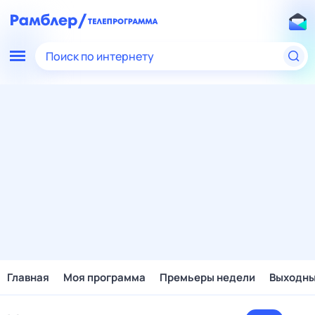
Поиск по интернету
Главная
Моя программа
Премьеры недели
Выходн