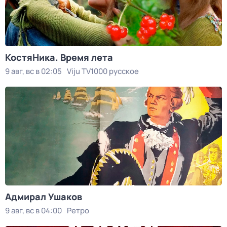
КостяНика. Время лета
9 авг, вс в 02:05
Viju TV1000 русское
Адмирал Ушаков
9 авг, вс в 04:00
Ретро