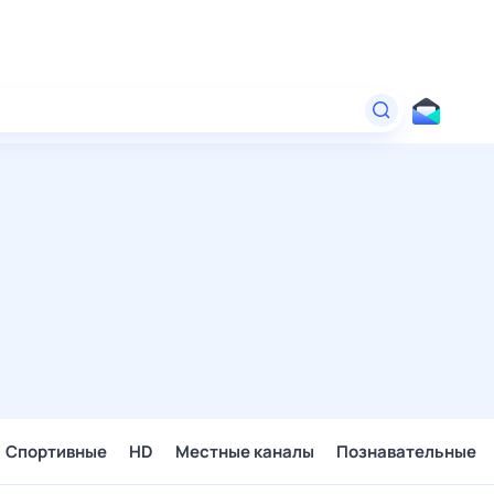
Спортивные
HD
Местные каналы
Познавательные