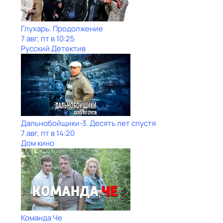
Глухарь. Продолжение
7 авг, пт в 10:25
Русский Детектив
Дальнобойщики-3. Десять лет спустя
7 авг, пт в 14:20
Дом кино
Команда Че