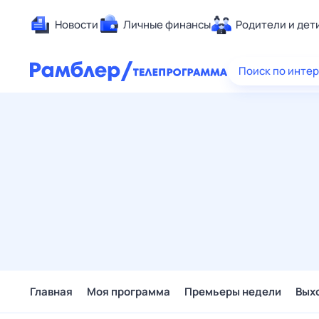
Новости
Личные финансы
Родители и дет
Здоровье
Поиск по инте
Развлечен
Дом и уют
Спорт
Карьера
Авто
Технологи
Жизненные
Сберегаем
Гороскопы
Главная
Моя программа
Премьеры недели
Вых