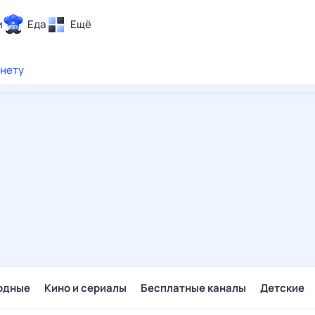
и
Еда
Ещё
Почта
рнету
ия и отдых
Поиск
Погода
ТВ-программа
и и тренды
 ситуации
 вместе
Помощь
одные
Кино и сериалы
Бесплатные каналы
Детские