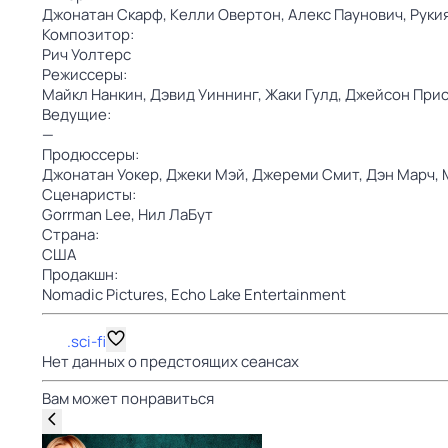
Джонатан Скарф,
Келли Овертон,
Алекс Паунович,
Руки
Композитор:
Рич Уолтерс
Режиссеры:
Майкл Нанкин,
Дэвид Уиннинг,
Жаки Гулд,
Джейсон При
Ведущие:
—
Продюссеры:
Джонатан Уокер,
Джеки Мэй,
Джереми Смит,
Дэн Марч,
Сценаристы:
Gorrman Lee,
Нил ЛаБут
Страна:
США
Продакшн:
Nomadic Pictures,
Echo Lake Entertainment
.sci-fi
Нет данных о предстоящих сеансах
Вам может понравиться