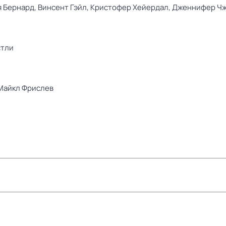
я Бернард,
Винсент Гэйл,
Кристофер Хейердал,
Дженнифер Ч
стли
Майкл Фрислев