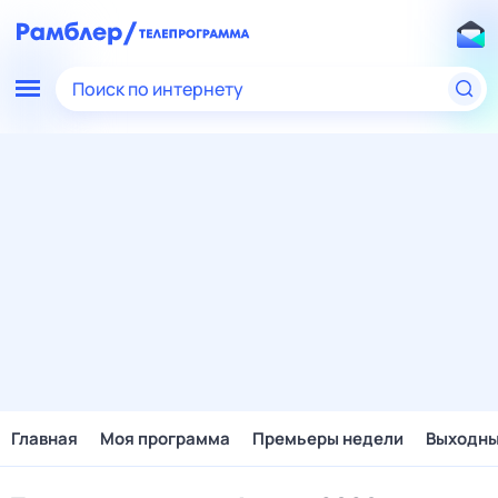
Поиск по интернету
Главная
Моя программа
Премьеры недели
Выходн