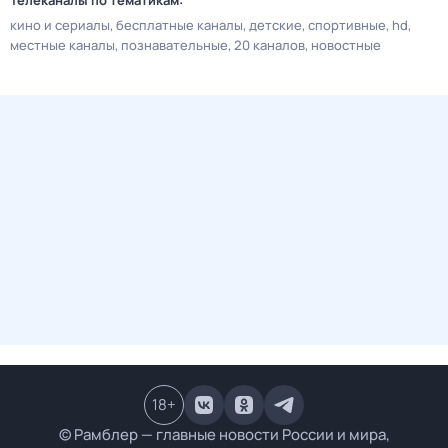
Телеканалы по тематикам:
кино и сериалы
бесплатные каналы
детские
спортивные
hd
местные каналы
познавательные
20 каналов
новостные
18
+
© Рамблер — главные новости России и мира,