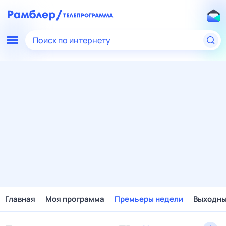
Поиск по интернету
Главная
Моя программа
Премьеры недели
Выходн