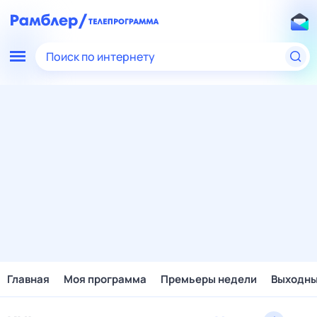
Поиск по интернету
Главная
Моя программа
Премьеры недели
Выходн