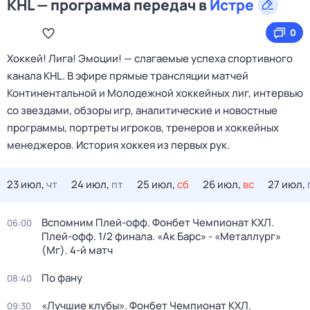
KHL — программа передач в
Истре
0
Хоккей! Лига! Эмоции! — слагаемые успеха спортивного
канала KHL. В эфире прямые трансляции матчей
Континентальной и Молодежной хоккейных лиг, интервью
со звездами, обзоры игр, аналитические и новостные
программы, портреты игроков, тренеров и хоккейных
менеджеров. История хоккея из первых рук.
23 июл,
чт
24 июл,
пт
25 июл,
сб
26 июл,
вс
27 июл,
Вспомним Плей-офф. Фонбет Чемпионат КХЛ.
06:00
Плей-офф. 1/2 финала. «Ак Барс» - «Металлург»
(Мг). 4-й матч
По фану
08:40
«Лучшие клубы». Фонбет Чемпионат КХЛ.
09:30