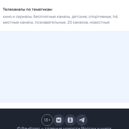
Телеканалы по тематикам:
кино и сериалы
бесплатные каналы
детские
спортивные
hd
местные каналы
познавательные
20 каналов
новостные
18
+
© Рамблер — главные новости России и мира,