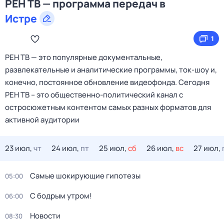
РЕН ТВ — программа передач в
Истре
1
РЕН ТВ — это популярные документальные,
развлекательные и аналитические программы, ток-шоу и,
конечно, постоянное обновление видеофонда. Сегодня
РЕН ТВ – это общественно-политический канал с
остросюжетным контентом самых разных форматов для
активной аудитории
23 июл,
чт
24 июл,
пт
25 июл,
сб
26 июл,
вс
27 июл,
Самые шoкиpующие гипотезы
05:00
С бодрым утром!
06:00
Новости
08:30