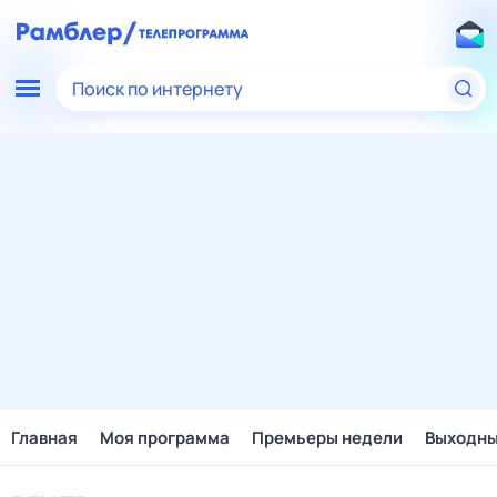
Поиск по интернету
Главная
Моя программа
Премьеры недели
Выходн