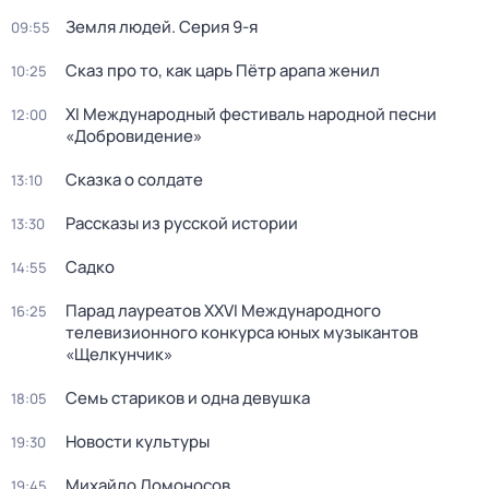
Земля людей
. Серия 9-я
09:55
Сказ про то, как царь Пётр арапа женил
10:25
XI Международный фестиваль народной песни
12:00
«Добровидение»
Сказка о солдате
13:10
Рассказы из русской истории
13:30
Садко
14:55
Парад лауреатов XXVI Международного
16:25
телевизионного конкурса юных музыкантов
«Щелкунчик»
Семь стариков и одна девушка
18:05
Новости культуры
19:30
Михайло Ломоносов
19:45