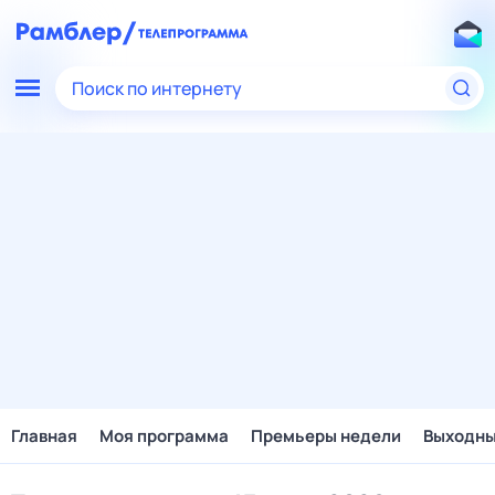
Поиск по интернету
Главная
Моя программа
Премьеры недели
Выходн