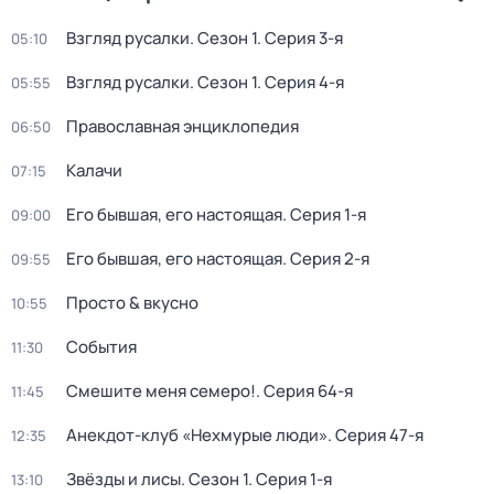
Взгляд русалки
. Сезон 1
. Серия 3-я
05:10
Взгляд русалки
. Сезон 1
. Серия 4-я
05:55
Православная энциклопедия
06:50
Калачи
07:15
Его бывшая, его настоящая
. Серия 1-я
09:00
Его бывшая, его настоящая
. Серия 2-я
09:55
Просто & вкусно
10:55
События
11:30
Смешите меня семеро!
. Серия 64-я
11:45
Анекдот-клуб «Нехмурые люди»
. Серия 47-я
12:35
Звёзды и лисы
. Сезон 1
. Серия 1-я
13:10