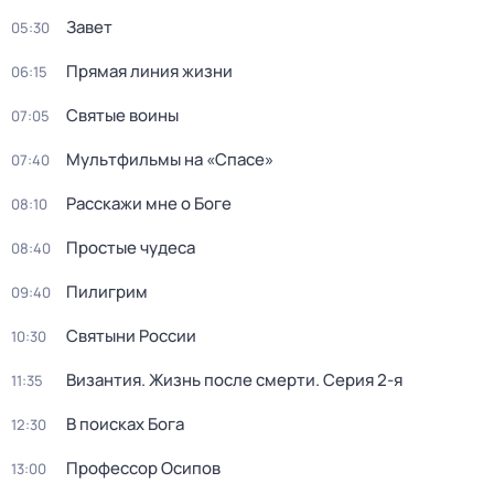
Завет
05:30
Прямая линия жизни
06:15
Святые воины
07:05
Мультфильмы на «Спасе»
07:40
Расскажи мне о Боге
08:10
Простые чудеса
08:40
Пилигрим
09:40
Святыни России
10:30
Византия. Жизнь после смерти
. Серия 2-я
11:35
В поисках Бога
12:30
Профессор Осипов
13:00