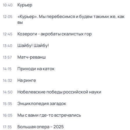
Курьер
10:40
«Курьер». Мы перебесимся и будем такими же, как
12:05
вы
Козероги - акробаты скалистых гор
12:45
Шайбу! Шайбу!
13:40
Матч-реванш
13:57
Приходи на каток
14:15
На ринге
14:32
Нобелевские победы российской науки
14:50
Энциклопедия загадок
15:35
Мы с вами где-то встречались
16:05
Большая опера – 2025
17:35