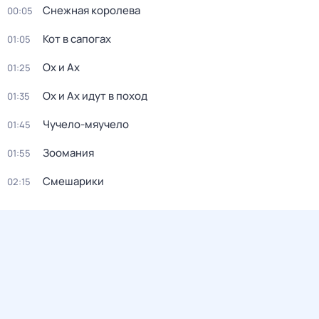
Снежная королева
00:05
Кот в сапогах
01:05
Ох и Ах
01:25
Ох и Ах идут в поход
01:35
Чучело-мяучело
01:45
Зоомания
01:55
Смешарики
02:15