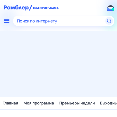
Поиск по интернету
Главная
Моя программа
Премьеры недели
Выходн