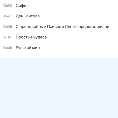
София
00:30
День ангела
01:45
С преподобным Паисием Святогорцем по жизни
02:25
Простые чудеса
03:15
Русский мир
04:05