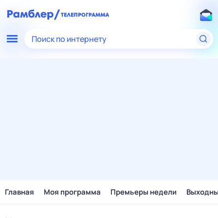
Поиск по интернету
Главная
Моя программа
Премьеры недели
Выходн