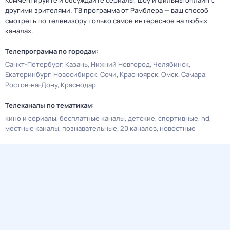
Комментируйте и обсуждайте сериалы, шоу и фильмы онлайн с
другими зрителями. ТВ программа от Рамблера — ваш способ
смотреть по телевизору только самое интересное на любых
каналах.
Телепрограмма по городам:
Санкт-Петербург
Казань
Нижний Новгород
Челябинск
Екатеринбург
Новосибирск
Сочи
Красноярск
Омск
Самара
Ростов-на-Дону
Краснодар
Телеканалы по тематикам:
кино и сериалы
бесплатные каналы
детские
спортивные
hd
местные каналы
познавательные
20 каналов
новостные