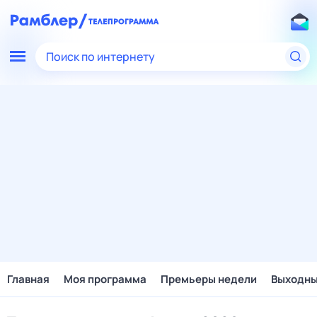
Поиск по интернету
Главная
Моя программа
Премьеры недели
Выходн