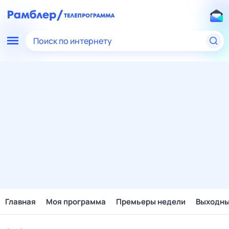
Поиск по интернету
Главная
Моя программа
Премьеры недели
Выходн