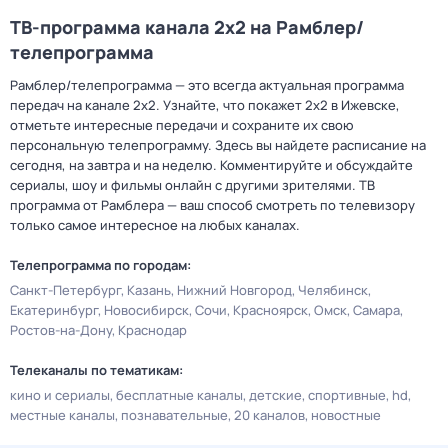
ТВ-программа канала 2x2 на Рамблер/
телепрограмма
Рамблер/телепрограмма — это всегда актуальная программа
передач на канале 2x2. Узнайте, что покажет 2x2 в Ижевске,
отметьте интересные передачи и сохраните их свою
персональную телепрограмму. Здесь вы найдете расписание на
сегодня, на завтра и на неделю. Комментируйте и обсуждайте
сериалы, шоу и фильмы онлайн с другими зрителями. ТВ
программа от Рамблера — ваш способ смотреть по телевизору
только самое интересное на любых каналах.
Телепрограмма по городам:
Санкт-Петербург
Казань
Нижний Новгород
Челябинск
Екатеринбург
Новосибирск
Сочи
Красноярск
Омск
Самара
Ростов-на-Дону
Краснодар
Телеканалы по тематикам:
кино и сериалы
бесплатные каналы
детские
спортивные
hd
местные каналы
познавательные
20 каналов
новостные