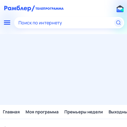
Поиск по интернету
Главная
Моя программа
Премьеры недели
Выходн