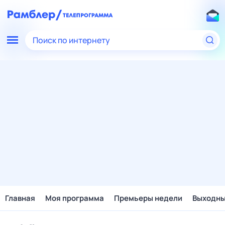
Поиск по интернету
Главная
Моя программа
Премьеры недели
Выходн