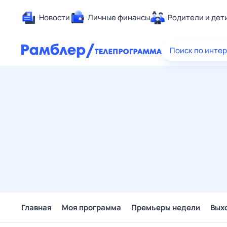
Новости
Личные финансы
Родители и дет
Здоровье
Поиск по инте
Развлечен
Дом и уют
Спорт
Карьера
Авто
Технологи
Жизненные
Сберегаем
Гороскопы
Главная
Моя программа
Премьеры недели
Вых