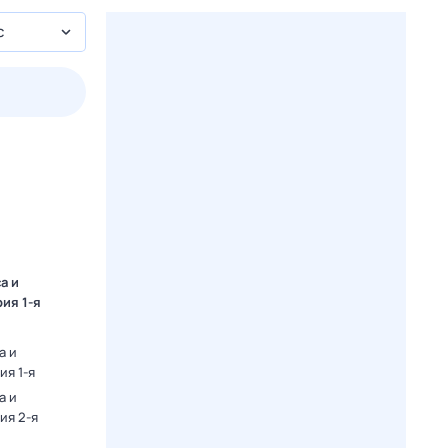
с
2 авг,
вс
3 авг,
пн
4 авг,
вт
5 авг,
ср
Вчера
Сегодня
а и
рия 1-я
а и
ия 1-я
а и
ия 2-я