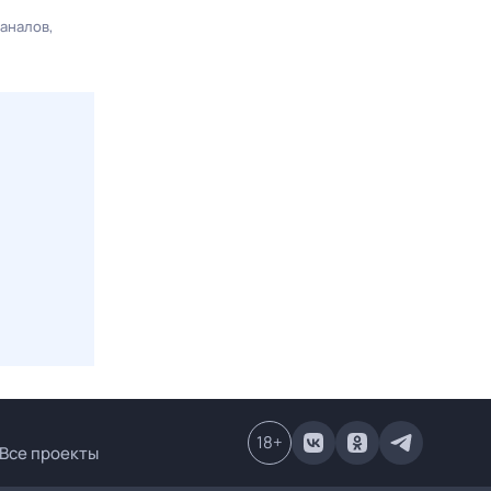
каналов
18
+
Все проекты