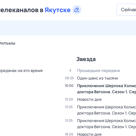
телеканалов в
Якутске
Сейча
28 июл,
вт
29 июл,
ср
30 июл,
чт
31 июл,
пт
1 авг,
сб
Фильмы
Звезда
ередачах на это время
Прошедшие передачи
Один шанс из тысячи
08:25
Приключения Шерлока Холмс
10:00
доктора Ватсона
. Сезон 1
. Се
Новости дня
12:00
Приключения Шерлока Холмс
12:25
доктора Ватсона
. Сезон 1
. Сер
Приключения Шерлока Холмс
13:35
доктора Ватсона
. Сезон 1
. Сер
Новости дня
18:00