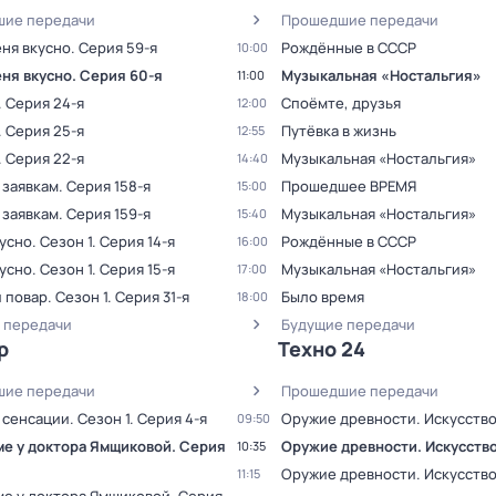
ие передачи
Прошедшие передачи
еня вкусно
. Серия 59-я
Рождённые в СССР
10:00
еня вкусно
. Серия 60-я
Музыкальная «Ностальгия»
11:00
. Серия 24-я
Споёмте, друзья
12:00
. Серия 25-я
Путёвка в жизнь
12:55
. Серия 22-я
Музыкальная «Ностальгия»
14:40
 заявкам
. Серия 158-я
Прошедшее ВРЕМЯ
15:00
 заявкам
. Серия 159-я
Музыкальная «Ностальгия»
15:40
кусно
. Сезон 1
. Серия 14-я
Рождённые в СССР
16:00
кусно
. Сезон 1
. Серия 15-я
Музыкальная «Ностальгия»
17:00
 повар
. Сезон 1
. Серия 31-я
Было время
18:00
 передачи
Будущие передачи
р
Техно 24
ие передачи
Прошедшие передачи
 сенсации
. Сезон 1
. Серия 4-я
Оружие древности. Искусств
09:50
ме у доктора Ямщиковой
. Серия
Оружие древности. Искусств
10:35
Оружие древности. Искусств
11:15