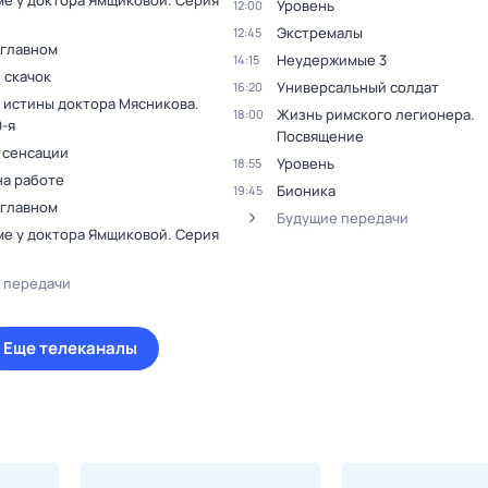
ме у доктора Ямщиковой
. Серия
Уровень
12:00
Экстремалы
12:45
 главном
Неудержимые 3
14:15
 скачок
Универсальный солдат
16:20
 истины доктора Мясникова
.
Жизнь римского легионера.
18:00
-я
Посвящение
 сенсации
Уровень
18:55
на работе
Бионика
19:45
 главном
Будущие передачи
ме у доктора Ямщиковой
. Серия
 передачи
Еще телеканалы