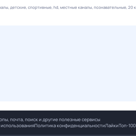
налы
детские
спортивные
hd
местные каналы
познавательные
20 
опы, почта, поиск и другие полезные сервисы
 использования
Политика конфиденциальности
Лайки
Топ-100