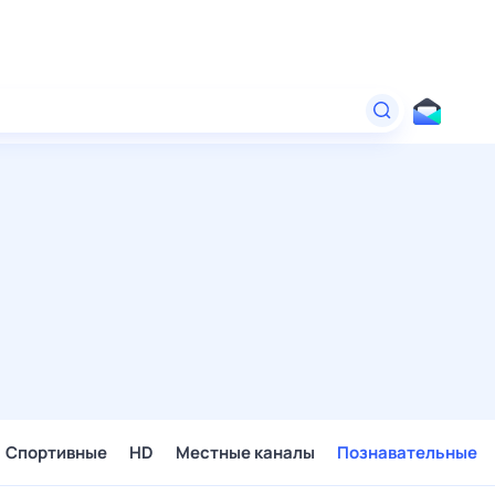
Спортивные
HD
Местные каналы
Познавательные