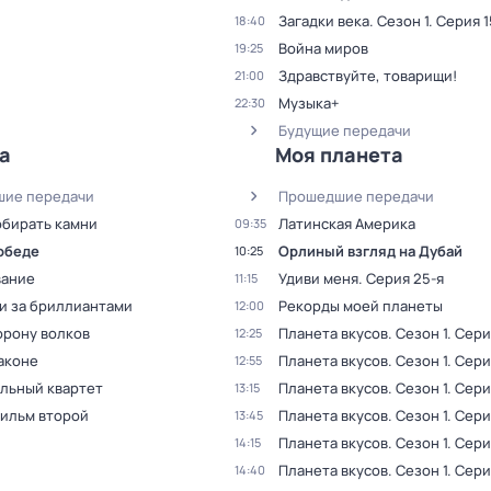
Загадки века
. Сезон 1
. Серия 1
18:40
Война миров
19:25
Здравствуйте, товарищи!
21:00
Музыка+
22:30
Будущие передачи
а
Моя планета
ие передачи
Прошедшие передачи
обирать камни
Латинская Америка
09:35
Победе
Орлиный взгляд на Дубай
10:25
ание
Удиви меня
. Серия 25-я
11:15
и за бриллиантами
Рекорды моей планеты
12:00
орону волков
Планета вкусов
. Сезон 1
. Сери
12:25
аконе
Планета вкусов
. Сезон 1
. Сери
12:55
льный квартет
Планета вкусов
. Сезон 1
. Сери
13:15
Фильм второй
Планета вкусов
. Сезон 1
. Сери
13:45
Планета вкусов
. Сезон 1
. Сери
14:15
Планета вкусов
. Сезон 1
. Сери
14:40