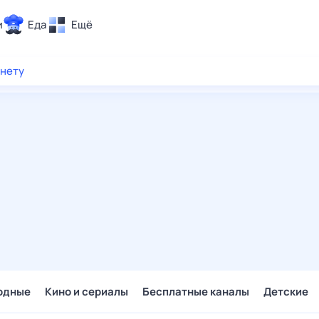
и
Еда
Ещё
Почта
рнету
ия и отдых
Поиск
Погода
ТВ-программа
и и тренды
 ситуации
 вместе
Помощь
одные
Кино и сериалы
Бесплатные каналы
Детские