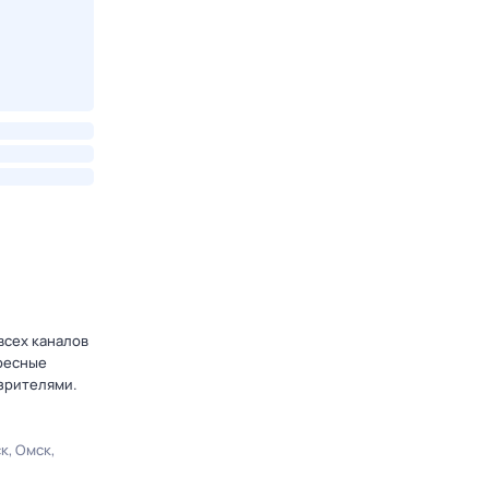
всех каналов
ересные
зрителями.
ск
Омск