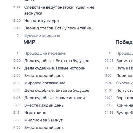
Следствие ведут знатоки: Ушел и не
14:10
вернулся
Новости культуры
16:00
Леонид Утёсов. Есть у песни тайна...
16:15
Будущие передачи
МИР
Побед
Прошедшие передачи
Прошедш
Дела судебные. Битва за будущее
Время с
10:00
09:05
Дела судебные. Новые истории
Путь к 
11:05
10:50
Вместе каждый день
Помилов
12:00
11:50
Мировое соглашение
Охотник
12:15
13:30
Дела судебные. Битва за будущее
По ту ст
13:10
21:30
Дела судебные. Новые истории
Воры в з
14:05
01:20
Вместе каждый день
Кримина
15:00
03:00
Игра в кино
Бумер: 
15:15
04:35
Миллион за 5 минут
16:55
Вместе каждый день
17:00