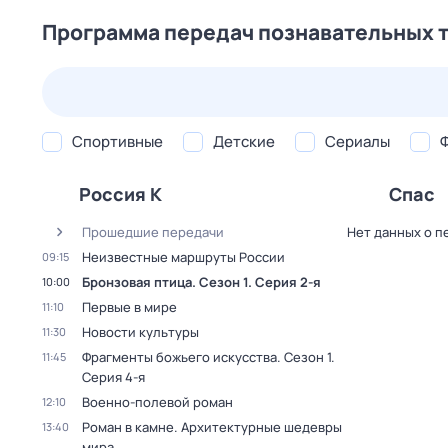
Программа передач познавательных 
24 июл,
пт
25 июл,
сб
26 июл,
вс
27 июл,
пн
Спортивные
Детские
Сериалы
Россия К
Спас
Прошедшие передачи
Нет данных о п
Неизвестные маршруты России
09:15
Бронзовая птица
. Сезон 1
. Серия 2-я
10:00
Первые в мире
11:10
Новости культуры
11:30
Фрагменты божьего искусства
. Сезон 1
.
11:45
Серия 4-я
Военно-полевой роман
12:10
Роман в камне. Архитектурные шедевры
13:40
мира