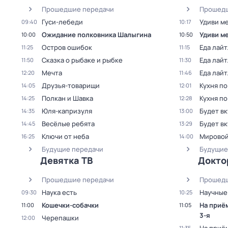
Прошедшие передачи
Прошедш
Гуси-лебеди
Удиви м
09:40
10:17
Ожидание полковника Шалыгина
Удиви м
10:00
10:50
Остров ошибок
Еда лайт
11:25
11:15
Сказка о рыбаке и рыбке
Еда лайт
11:50
11:30
Мечта
Еда лайт
12:20
11:46
Друзья-товарищи
Кухня по
14:05
12:01
Полкан и Шавка
Кухня по
14:25
12:28
Юля-капризуля
Будет в
14:35
13:00
Весёлые ребята
Будет в
14:45
13:29
Ключи от неба
Мировой
16:25
14:00
Будущие передачи
Будущие
Девятка ТВ
Докто
Прошедшие передачи
Прошедш
Наука есть
Научные
09:30
10:25
Кошечки-собачки
На приё
11:00
11:05
3-я
Черепашки
12:00
11:35