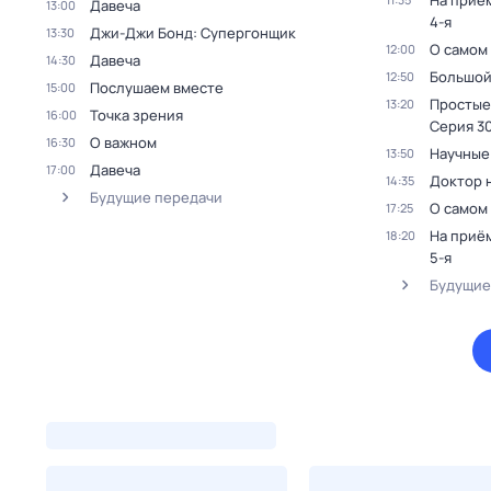
На приё
Давеча
13:00
4-я
Джи-Джи Бонд: Супергонщик
13:30
О самом
12:00
Давеча
14:30
Большой
12:50
Послушаем вместе
15:00
Простые
13:20
Точка зрения
16:00
Серия 30
О важном
16:30
Научные
13:50
Давеча
17:00
Доктор 
14:35
Будущие передачи
О самом
17:25
На приё
18:20
5-я
Будущие