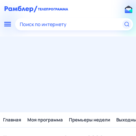
Поиск по интернету
Главная
Моя программа
Премьеры недели
Выходн