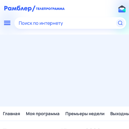
Поиск по интернету
Главная
Моя программа
Премьеры недели
Выходн