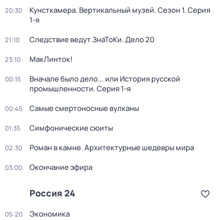
Кунсткамера. Вертикальный музей
. Сезон 1
. Серия
20:30
1-я
Следствие ведут ЗнаТоКи. Дело 20
21:10
МакЛинток!
23:10
Вначале было дело... или История русской
00:15
промышленности
. Серия 1-я
Самые смертоносные вулканы
00:45
Симфонические сюиты
01:35
Роман в камне. Архитектурные шедевры мира
02:30
Окончание эфира
03:00
Россия 24
Экономика
05:20