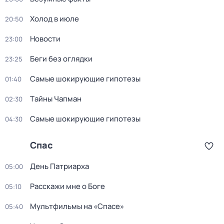
Холод в июле
20:50
Новости
23:00
Беги без оглядки
23:25
Самые шoкиpующие гипотезы
01:40
Тaйны Чапман
02:30
Самые шoкиpующие гипотезы
04:30
Спас
Дeнь Патриаpха
05:00
Расскажи мне о Боге
05:10
Мультфильмы на «Спасе»
05:40