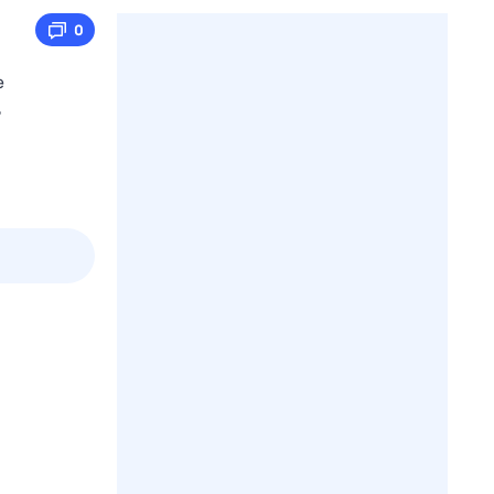
0
е
ь
пт
1 авг,
сб
2 авг,
вс
3 авг,
пн
4 авг,
вт
Вчера
Сегод