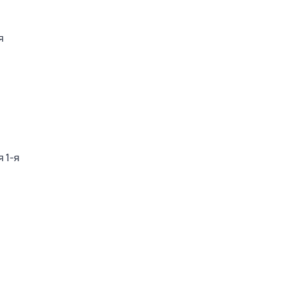
я
я 1-я