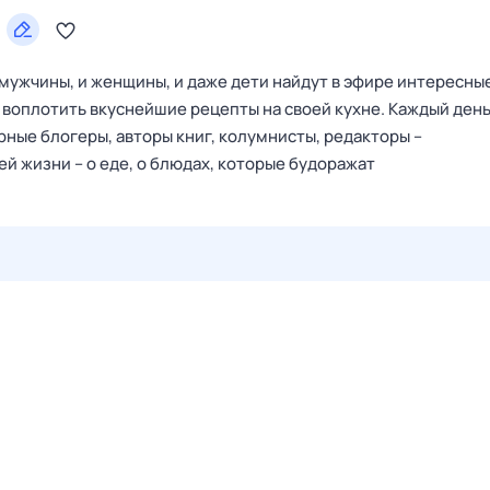
е
 мужчины, и женщины, и даже дети найдут в эфире интересны
т воплотить вкуснейшие рецепты на своей кухне. Каждый ден
рные блогеры, авторы книг, колумнисты, редакторы –
й жизни – о еде, о блюдах, которые будоражат
27 июл,
пн
28 июл,
вт
29 июл,
ср
30 июл,
чт
31 июл,