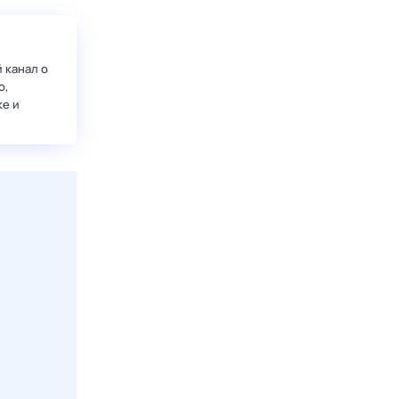
 канал о
о,
ке и