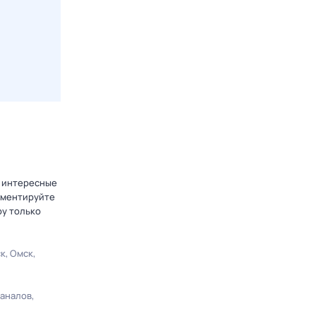
е интересные
омментируйте
ру только
ск
Омск
каналов