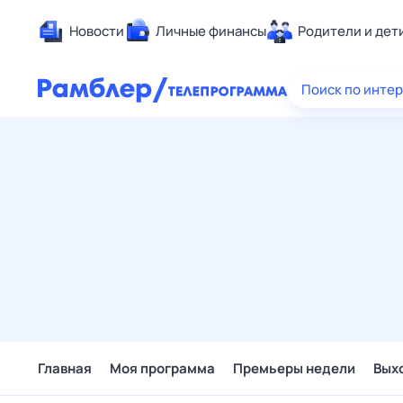
Новости
Личные финансы
Родители и дет
Здоровье
Поиск по инте
Развлечен
Дом и уют
Спорт
Карьера
Авто
Технологи
Жизненные
Сберегаем
Гороскопы
Главная
Моя программа
Премьеры недели
Вых