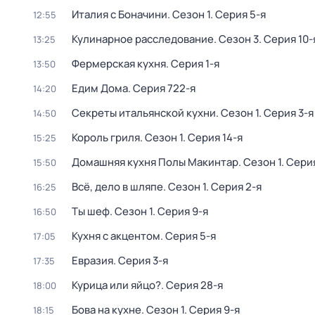
Италия с Боначини
. Сезон 1
. Серия 5-я
12:55
Кулинарное расследование
. Сезон 3
. Серия 10-
13:25
Фермерская кухня
. Серия 1-я
13:50
Едим Дома
. Серия 722-я
14:20
Секреты итальянской кухни
. Сезон 1
. Серия 3-я
14:50
Король гриля
. Сезон 1
. Серия 14-я
15:25
Домашняя кухня Полы Макинтар
. Сезон 1
. Сери
15:50
Всё, дело в шляпе
. Сезон 1
. Серия 2-я
16:25
Ты шеф
. Сезон 1
. Серия 9-я
16:50
Кухня с акцентом
. Серия 5-я
17:05
Евразия
. Серия 3-я
17:35
Курица или яйцо?
. Серия 28-я
18:00
Бова на кухне
. Сезон 1
. Серия 9-я
18:15