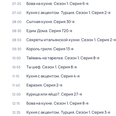
Бова на кухне
. Сезон 1
. Серия 6-я
07:25
Кухня с акцентом. Турция
. Сезон 1
. Серия 2-я
07:40
Сытная кухня
. Серия 30-я
08:00
Едим Дома
. Серия 720-я
08:30
Секреты итальянской кухни
. Сезон 1
. Серия 2-я
08:55
Король гриля
. Серия 13-я
09:30
Тайвань на тарелке
. Сезон 1
. Серия 8-я
10:00
Ты шеф
. Сезон 1
. Серия 8-я
10:55
Кухня с акцентом
. Серия 4-я
11:10
Евразия
. Серия 2-я
11:40
Курица или яйцо?
. Серия 27-я
12:00
Бова на кухне
. Сезон 1
. Серия 8-я
12:15
Кухня с акцентом. Турция
. Сезон 1
. Серия 3-я
12:35