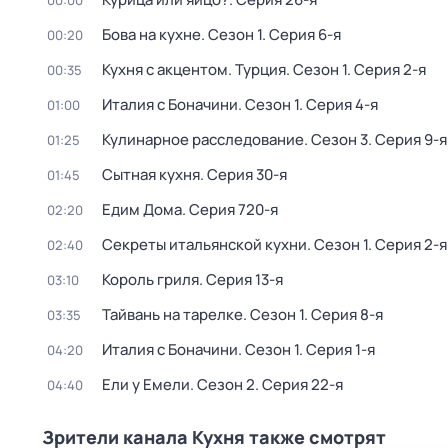
00:00
Бова на кухне
. Сезон 1
. Серия 6-я
00:20
Кухня с акцентом. Турция
. Сезон 1
. Серия 2-я
00:35
Италия с Боначини
. Сезон 1
. Серия 4-я
01:00
Кулинарное расследование
. Сезон 3
. Серия 9-я
01:25
Сытная кухня
. Серия 30-я
01:45
Едим Дома
. Серия 720-я
02:20
Секреты итальянской кухни
. Сезон 1
. Серия 2-я
02:40
Король гриля
. Серия 13-я
03:10
Тайвань на тарелке
. Сезон 1
. Серия 8-я
03:35
Италия с Боначини
. Сезон 1
. Серия 1-я
04:20
Ели у Емели
. Сезон 2
. Серия 22-я
04:40
Зрители канала Кухня также смотрят