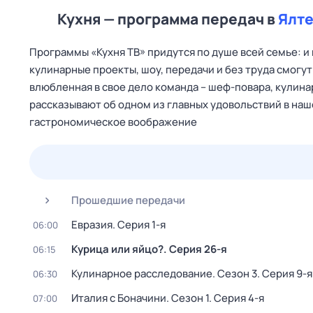
Кухня — программа передач в
Ялт
Программы «Кухня ТВ» придутся по душе всей семье: и
кулинарные проекты, шоу, передачи и без труда смогу
влюбленная в свое дело команда – шеф-повара, кулина
рассказывают об одном из главных удовольствий в наше
гастрономическое воображение
23 июл,
чт
24 июл,
пт
25 июл,
сб
26 июл,
вс
Прошедшие передачи
Евразия
. Серия 1-я
06:00
Курица или яйцо?
. Серия 26-я
06:15
Кулинарное расследование
. Сезон 3
. Серия 9-я
06:30
Италия с Боначини
. Сезон 1
. Серия 4-я
07:00