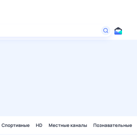
Спортивные
HD
Местные каналы
Познавательные