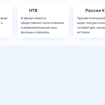
НТВ
Россия К
канал
В эфире новости,
Просветительский
 и
общественно-политические
мире театра и кин
и развлекательные шоу,
литературе, музы
фильмы и сериалы.
истории.