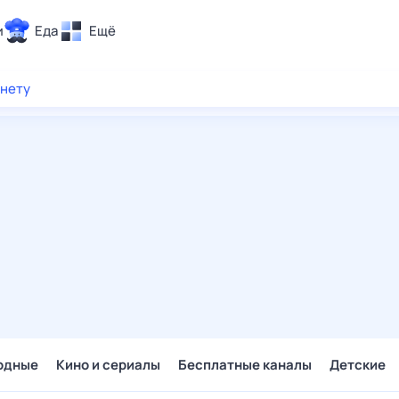
и
Еда
Ещё
Почта
рнету
ия и отдых
Поиск
Погода
ТВ-программа
и и тренды
 ситуации
 вместе
Помощь
одные
Кино и сериалы
Бесплатные каналы
Детские