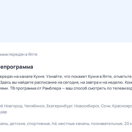
амма передач в Ялте
лепрограмма
редач на канале Кухня. Узнайте, что покажет Кухня в Ялте, отметьт
Здесь вы найдете расписание на сегодня, на завтра и на неделю. К
лями. ТВ программа от Рамблера — ваш способ смотреть по телевизо
й Новгород
Челябинск
Екатеринбург
Новосибирск
Сочи
Краснояр
одар
налы
детские
спортивные
hd
местные каналы
познавательные
20 