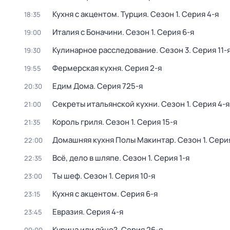
Кухня с акцентом. Турция
. Сезон 1
. Серия 4-я
18:35
Италия с Боначини
. Сезон 1
. Серия 6-я
19:00
Кулинарное расследование
. Сезон 3
. Серия 11-
19:30
Фермерская кухня
. Серия 2-я
19:55
Едим Дома
. Серия 725-я
20:30
Секреты итальянской кухни
. Сезон 1
. Серия 4-я
21:00
Король гриля
. Сезон 1
. Серия 15-я
21:35
Домашняя кухня Полы Макинтар
. Сезон 1
. Сери
22:00
Всё, дело в шляпе
. Сезон 1
. Серия 1-я
22:35
Ты шеф
. Сезон 1
. Серия 10-я
23:00
Кухня с акцентом
. Серия 6-я
23:15
Евразия
. Серия 4-я
23:45
Курица или яйцо?
. Серия 26-я