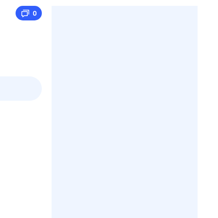
0
2 авг,
вс
3 авг,
пн
4 авг,
вт
5 авг,
ср
Вчера
Сегодня