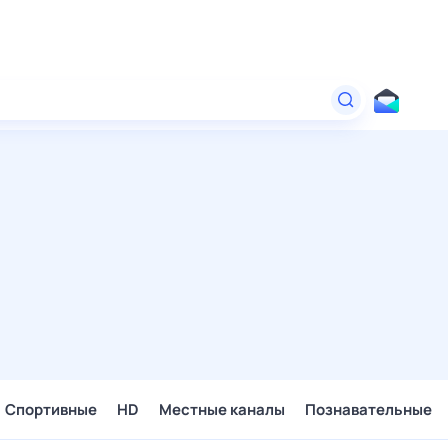
Спортивные
HD
Местные каналы
Познавательные