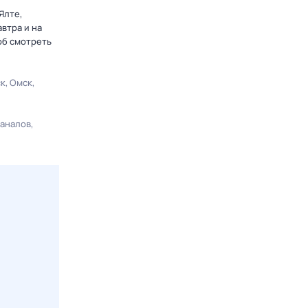
Ялте,
втра и на
об смотреть
ск
Омск
каналов