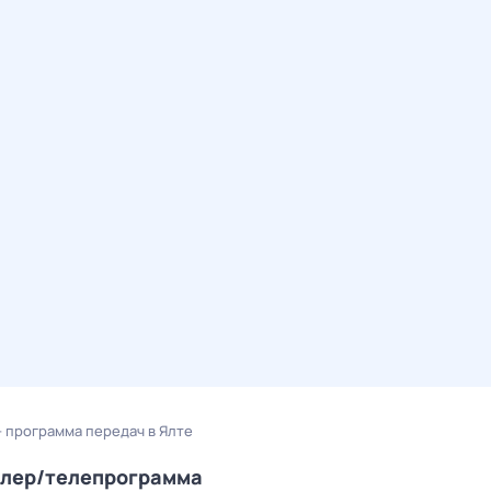
— программа передач в Ялте
блер/телепрограмма