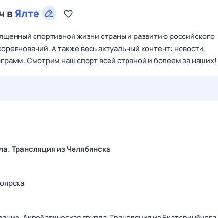
ч в
Ялте
ященный спортивной жизни страны и развитию российского
соревнований. А также весь актуальный контент: новости,
рамм. Смотрим наш спорт всей страной и болеем за наших!
28 июл,
вт
29 июл,
ср
30 июл,
чт
31 июл,
пт
1 авг,
сб
ала. Трансляция из Челябинска
ноярска
вание. Акробатическая группа. Трансляция из Екатеринбурга