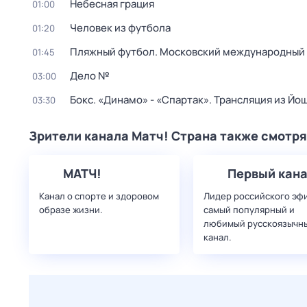
Небесная грация
01:00
Человек из футбола
01:20
Пляжный футбол. Московский международный к
01:45
Дело №
03:00
Бокс. «Динамо» - «Спартак». Трансляция из Й
03:30
Зрители канала Матч! Страна также смотря
МАТЧ!
Первый кан
Канал о спорте и здоровом
Лидер российского эф
образе жизни.
самый популярный и
любимый русскоязычн
канал.