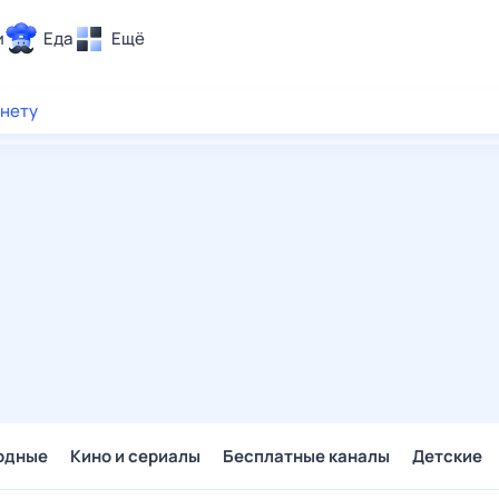
и
Еда
Ещё
Почта
рнету
ия и отдых
Поиск
Погода
ТВ-программа
и и тренды
 ситуации
 вместе
Помощь
одные
Кино и сериалы
Бесплатные каналы
Детские