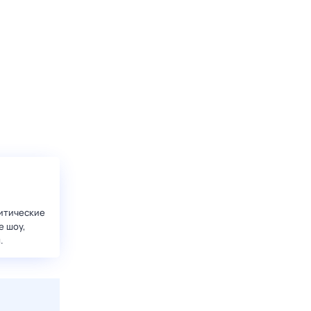
итические
е шоу,
.