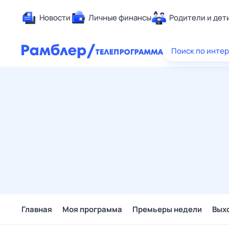
Новости
Личные финансы
Родители и дет
Здоровье
Поиск по инте
Развлечен
Дом и уют
Спорт
Карьера
Авто
Технологи
Жизненные
Сберегаем
Гороскопы
Главная
Моя программа
Премьеры недели
Вых