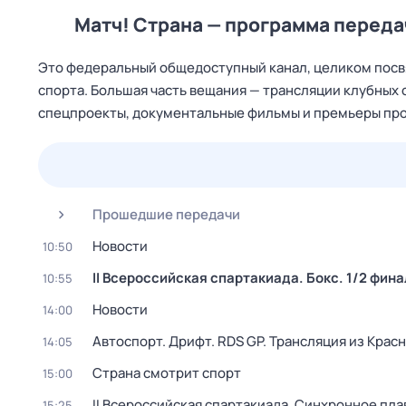
Матч! Страна — программа переда
Это федеральный общедоступный канал, целиком посв
спорта. Большая часть вещания — трансляции клубных 
спецпроекты, документальные фильмы и премьеры прог
24 июл,
пт
25 июл,
сб
26 июл,
вс
27 июл,
пн
Прошедшие передачи
Новости
10:50
II Всероссийская спартакиада. Бокс. 1/2 фин
10:55
Новости
14:00
Автоспорт. Дрифт. RDS GP. Трансляция из Крас
14:05
Страна смотрит спорт
15:00
II Всероссийская спартакиада. Синхронное пла
15:25