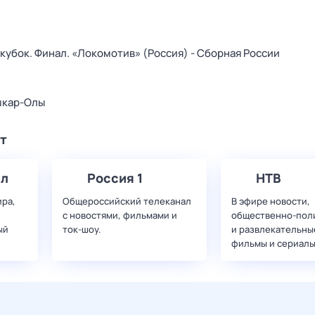
убок. Финал. «Локомотив» (Россия) - Сборная России
ошкар-Олы
т
ал
Россия 1
НТВ
ира,
Общероссийский телеканал
В эфире новости,
с новостями, фильмами и
общественно-пол
ый
ток-шоу.
и развлекательны
фильмы и сериалы