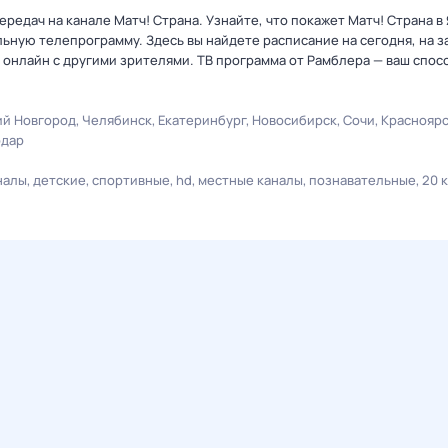
едач на канале Матч! Страна. Узнайте, что покажет Матч! Страна в 
ную телепрограмму. Здесь вы найдете расписание на сегодня, на за
онлайн с другими зрителями. ТВ программа от Рамблера — ваш спос
й Новгород
Челябинск
Екатеринбург
Новосибирск
Сочи
Краснояр
одар
налы
детские
спортивные
hd
местные каналы
познавательные
20 