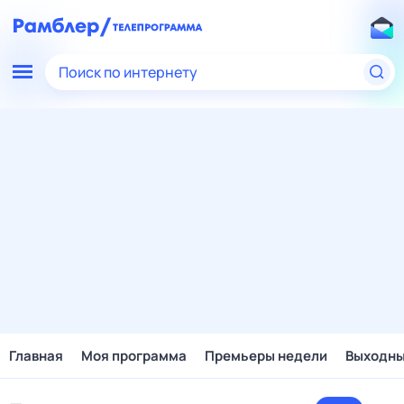
Поиск по интернету
Главная
Моя программа
Премьеры недели
Выходн