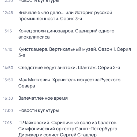
Новости культуры
12:30
Вначале было дело... или История русской
12:45
промышленности
. Серия 3-я
Конец эпохи динозавров. Сценарий одного
13:15
апокалипсиса
Кунсткамера. Вертикальный музей
. Сезон 1
. Серия
14:10
3-я
Следствие ведут знатоки: Шантаж
. Серия 2-я
14:50
Мая Миткевич. Хранитель искусства Русского
15:50
Севера
Запечатлённое время
16:30
Новости культуры
17:00
П.Чайковский. Скрипичные соло из балетов.
17:15
Симфонический оркестр Санкт-Петербурга.
Дирижер и солист Сергей Стадлер