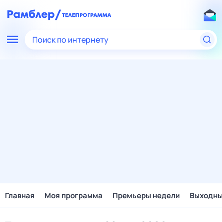
Поиск по интернету
Главная
Моя программа
Премьеры недели
Выходн