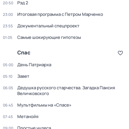
Рэд 2
20:50
Итоговая программа с Петром Марченко
23:00
Докyментальный cпецпроект
23:55
Самые шoкиpующие гипотезы
01:05
Спас
День Патриарха
05:00
Завет
05:10
Дедушкa русского старчества. Загадка Паиcия
06:05
Величковского
Мультфильмы на «Спасе»
06:45
Метанойя
07:45
Простые чудеса
09:00