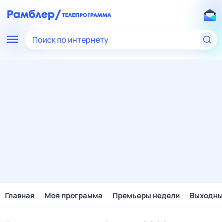
Поиск по интернету
Главная
Моя программа
Премьеры недели
Выходн