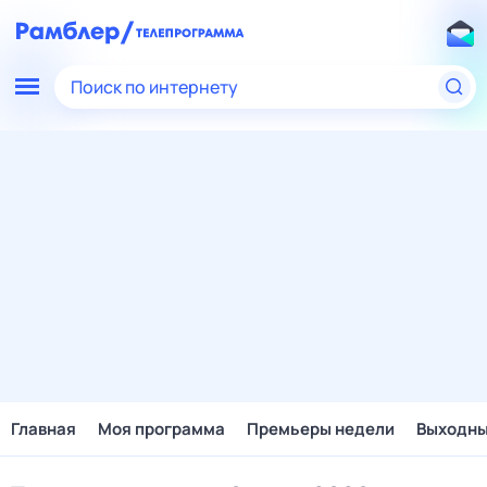
Поиск по интернету
Главная
Моя программа
Премьеры недели
Выходн