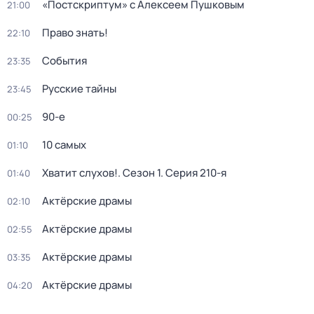
«Постскриптум» с Алексеем Пушковым
21:00
Право знать!
22:10
События
23:35
Русские тайны
23:45
90-е
00:25
10 самых
01:10
Хватит слухов!
. Сезон 1
. Серия 210-я
01:40
Актёрские драмы
02:10
Актёрские драмы
02:55
Актёрские драмы
03:35
Актёрские драмы
04:20