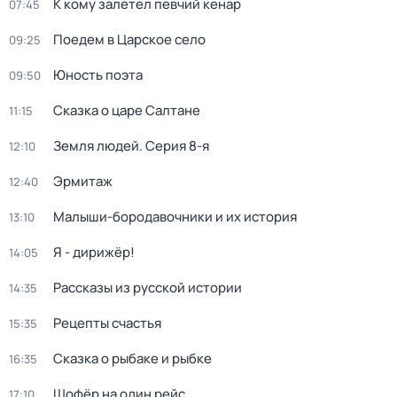
К кому залетел певчий кенар
07:45
Поедем в Царское село
09:25
Юность поэта
09:50
Сказка о царе Салтане
11:15
Земля людей
. Серия 8-я
12:10
Эрмитаж
12:40
Малыши-бородавочники и их история
13:10
Я - дирижёр!
14:05
Рассказы из русской истории
14:35
Рецепты счастья
15:35
Сказка о рыбаке и рыбке
16:35
Шофёр на один рейс
17:10