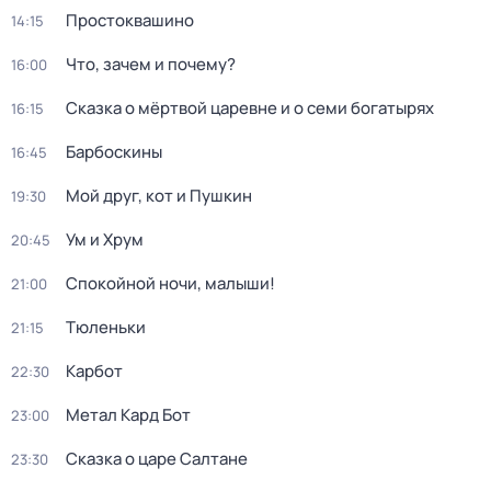
Простоквашино
14:15
Что, зачем и почему?
16:00
Сказка о мёртвой царевне и о семи богатырях
16:15
Барбоскины
16:45
Мой друг, кот и Пушкин
19:30
Ум и Хрум
20:45
Спокойной ночи, малыши!
21:00
Тюленьки
21:15
Карбот
22:30
Метал Кард Бот
23:00
Сказка о царе Салтане
23:30