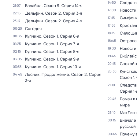
Следств
14:50
Балабол
. Сезон 9
. Серия 14-я
21:07
Новости
17:00
Дельфин
. Сезон 2
. Серия 3-я
22:15
Симфони
17:15
Дельфин
. Сезон 2
. Серия 4-я
23:17
Кристал
17:55
Сегодня
00:20
Сияющий
18:15
Купчино
. Сезон 1
. Серия 6-я
00:35
Острова
18:45
Купчино
. Сезон 1
. Серия 7-я
01:25
Новости
19:30
Купчино
. Сезон 1
. Серия 8-я
02:15
Библейс
19:45
Купчино
. Сезон 1
. Серия 9-я
03:05
Спокойн
20:15
Купчино
. Сезон 1
. Серия 10-я
03:55
Кунстка
20:30
Лесник. Продолжение
. Сезон 2
. Серия
04:45
Сезон 1
.
3-я
Следств
21:10
Серия 1-
Роман в
22:45
мира
МакЛинт
23:10
Вначале 
00:15
русской
Почему 
00:45