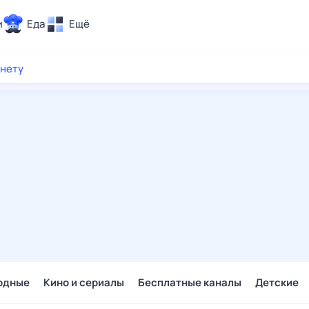
и
Еда
Ещё
Почта
рнету
ия и отдых
Поиск
Погода
ТВ-программа
и и тренды
 ситуации
 вместе
Помощь
одные
Кино и сериалы
Бесплатные каналы
Детские