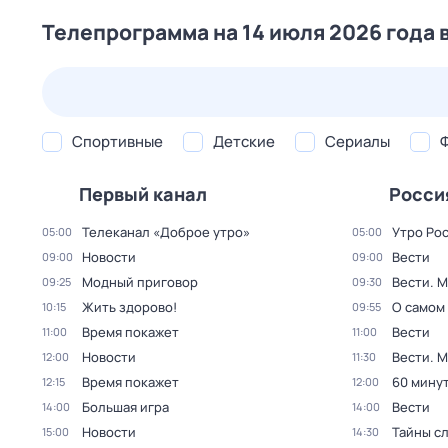
Телепрограмма на 14 июля 2026 года 
25 июл,
сб
26 июл,
вс
27 июл,
пн
28 июл,
вт
Спортивные
Детские
Сериалы
Первый канал
Росси
Телеканал «Доброе утро»
Утро Ро
05:00
05:00
Новости
Вести
09:00
09:00
Модный приговор
Вести. 
09:25
09:30
Жить здорово!
О самом
10:15
09:55
Время покажет
Вести
11:00
11:00
Новости
Вести. 
12:00
11:30
Время покажет
60 мину
12:15
12:00
Большая игра
Вести
14:00
14:00
Новости
Тайны с
15:00
14:30