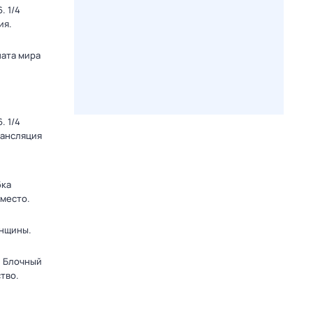
. 1/4
ия.
ната мира
. 1/4
рансляция
бка
 место.
енщины.
. Блочный
тво.