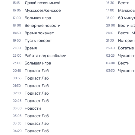
Давай поженимся!
Вести
15:15
16:30
Мужское/Женское
Малахов
16:05
17:00
Большая игра
60 мину
17:00
18:00
Вечерние новости
Вести в 
18:00
20:00
Время покажет
Вести. 
18:30
21:10
Пусть говорят
История
19:50
21:30
Время
Богатые
21:00
23:40
Работа над ошибками
Чужое г
22:00
02:25
Большая игра
Вести
23:00
03:00
Подкаст.Лаб
Чужое г
00:10
03:30
Подкаст.Лаб
00:55
Подкаст.Лаб
01:30
Подкаст.Лаб
02:10
Подкаст.Лаб
02:45
Новости
03:00
Подкаст.Лаб
03:05
Подкаст.Лаб
03:30
Подкаст.Лаб
04:20