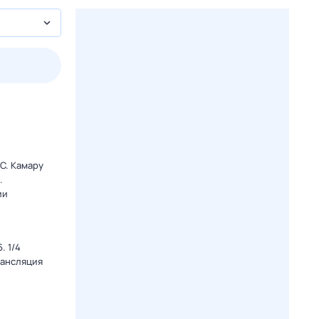
3 авг,
пн
4 авг,
вт
5 авг,
ср
6 авг,
чт
Вчера
Сегодня
C. Камару
.
ии
. 1/4
рансляция