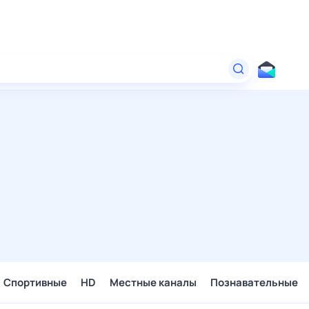
Спортивные
HD
Местные каналы
Познавательные