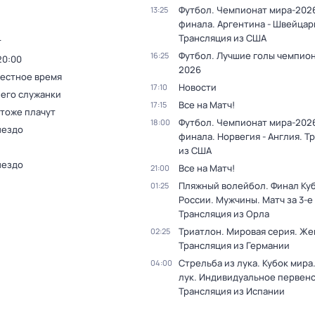
Футбол. Чемпионат мира-2026
13:25
финала. Аргентина - Швейцар
Трансляция из США
т
Футбол. Лучшие голы чемпио
16:25
20:00
2026
Местное время
Новости
17:10
 его служанки
Все на Матч!
17:15
 тоже плачут
Футбол. Чемпионат мира-2026
18:00
нездо
финала. Норвегия - Англия. Т
из США
нездо
Все на Матч!
21:00
Пляжный волейбол. Финал Ку
01:25
России. Мужчины. Матч за 3-е
Трансляция из Орла
Триатлон. Мировая серия. Ж
02:25
Трансляция из Германии
Стрельба из лука. Кубок мира
04:00
лук. Индивидуальное первенс
Трансляция из Испании