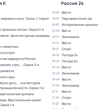
я К
Россия 24
.
Вести
05:00
 мирового кино
. Сезон 1
. Серия
Парламентский час
05:05
Исторические хроники
05:53
о прошлым летом
. Серия 2-я
Вести
06:00
 камне. Архитектурные шедевры
Экономика
06:07
Вести
06:10
 о животных
Спорт
06:31
 культуры
Погода 24
06:35
тные маршруты России
Погода 24
06:39
раннее утро...
. Серия 2-я
Вести
06:40
 ремесло
Экономика
06:45
 культуры
Вести
06:48
было дело... или История
Экономика
07:08
 промышленности
. Серия 1-я
Вести
07:11
мертоносные вулканы
Спорт
07:18
мера. Вертикальный музей
.
Вести
07:23
 Серия 1-я