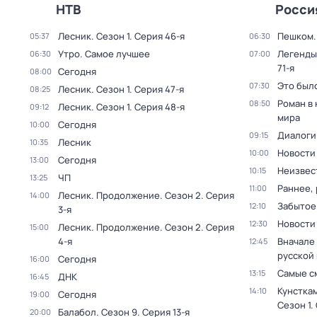
НТВ
Росси
Лесник
. Сезон 1
. Серия 46-я
Пешком..
05:37
06:30
Утро. Самое лучшее
Легенды
06:30
07:00
71-я
Сегодня
08:00
Это был
07:30
Лесник
. Сезон 1
. Серия 47-я
08:25
Роман в
08:50
Лесник
. Сезон 1
. Серия 48-я
09:12
мира
Сегодня
10:00
Диалоги
09:15
Лесник
10:35
Новости
10:00
Сегодня
13:00
Неизвес
10:15
ЧП
13:25
Раннее, 
11:00
Лесник. Продолжение
. Сезон 2
. Серия
14:00
Забытое
12:10
3-я
Новости
12:30
Лесник. Продолжение
. Сезон 2
. Серия
15:00
4-я
Вначале 
12:45
русской
Сегодня
16:00
Самые с
13:15
ДНК
16:45
Кунстка
14:10
Сегодня
19:00
Сезон 1
.
Балабол
. Сезон 9
. Серия 13-я
20:00