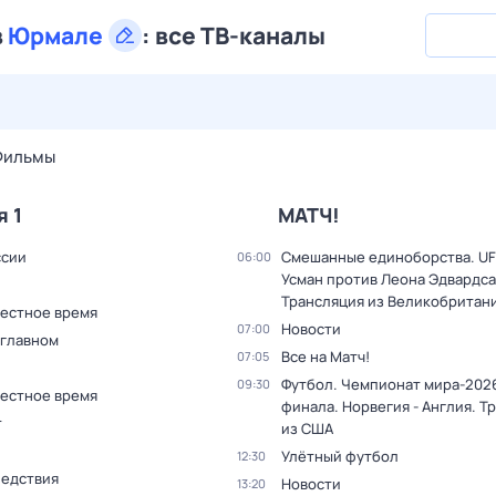
в
Юрмале
:
все ТВ-каналы
29 июл,
ср
30 июл,
чт
31 июл,
пт
1 авг,
сб
2 авг,
вс
Фильмы
я 1
МАТЧ!
ссии
Смешанные единоборства. UF
06:00
Усман против Леона Эдвардса
Трансляция из Великобритан
Местное время
Новости
07:00
 главном
Все на Матч!
07:05
Футбол. Чемпионат мира-2026
09:30
Местное время
финала. Норвегия - Англия. Т
т
из США
Улётный футбол
12:30
ледствия
Новости
13:20