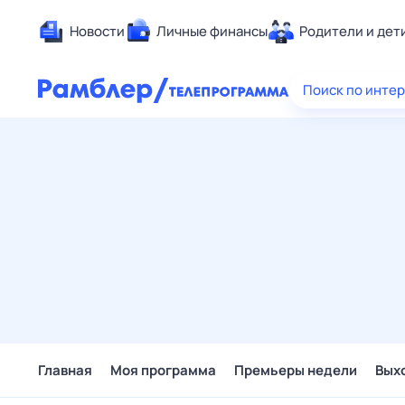
Новости
Личные финансы
Родители и дет
Здоровье
Поиск по инте
Развлечен
Дом и уют
Спорт
Карьера
Авто
Технологи
Жизненные
Сберегаем
Гороскопы
Главная
Моя программа
Премьеры недели
Вых