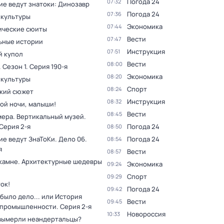
Погода 24
07:32
ие ведут знатоки: Динозавр
Погода 24
07:36
 культуры
Экономика
07:44
ческие сюиты
Вести
07:47
ьные истории
Инструкция
07:51
 купол
Вести
08:00
. Сезон 1
. Серия 190-я
Экономика
08:20
 культуры
Спорт
08:24
кий сюжет
Инструкция
08:32
ой ночи, малыши!
Вести
08:45
мера. Вертикальный музей
.
 Серия 2-я
Погода 24
08:50
ие ведут ЗнаТоКи. Дело 06
.
Погода 24
08:54
я
Вести
08:57
 камне. Архитектурные шедевры
Экономика
09:24
Спорт
09:29
ок!
Погода 24
09:42
было дело... или История
Вести
09:45
 промышленности
. Серия 2-я
Новороссия
10:33
вымерли неандертальцы?