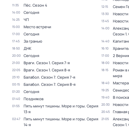
Пёс
. Сезон 4
11:35
Семен Г
12:15
Сегодня
14:00
Новости
13:30
ЧП
14:25
Новости
13:45
Место встречи
15:00
Алексан
14:00
Сегодня
Сезон 1
.
17:00
За гранью
Капитан
17:45
14:40
ДНК
Храните
18:50
16:10
Сегодня
2 Верник
20:00
17:00
Враги
. Сезон 1
. Серия 7-я
Новости
21:00
18:00
Враги
. Сезон 1
. Серия 8-я
Роман в
22:05
18:15
мира
Балабол
. Сезон 7
. Серия 7-я
23:10
Мастера
18:40
Балабол
. Сезон 7
. Серия 8-я
00:15
Семидес
19:25
Сегодня
01:20
В поиск
19:40
Поздняков
01:40
Новости
20:30
Пять минут тишины. Море и горы
. Серия
01:55
13-я
Главная 
20:45
Пять минут тишины. Море и горы
. Серия
Алексан
02:47
21:05
14-я
Сезон 1
.