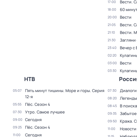
Вести. С
17:00
60 мину
18:00
Вести
20:00
Вести. С
21:05
Вести. 
21:10
Загляни 
21:30
Вечер с
23:40
Кулагин
02:20
Вести
03:00
Кулагин
03:30
НТВ
Росси
Пять минут тишины. Море и горы
. Серия
Диалоги
05:07
07:30
12-я
Легенды
08:20
Пёс
. Сезон 4
05:55
В поиск
08:45
Утро. Самое лучшее
07:30
Забытое
09:35
Сегодня
09:00
Кража
. 
09:50
Пёс
. Сезон 4
09:25
Новости
11:00
Сегодня
11:00
Наблюда
11:15