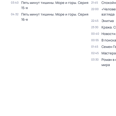
Пять минут тишины. Море и горы
. Серия
Спокойн
03:40
21:45
15-я
«Челове
22:00
Пять минут тишины. Море и горы
. Серия
взгляда
04:32
16-я
Энигма
22:45
Кража
. 
23:30
Новости
00:40
В поиск
00:55
Семен Г
01:45
Мастера
02:45
Роман в
03:30
мира