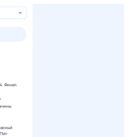
2 авг,
вс
3 авг,
пн
4 авг,
вт
5 авг,
ср
Вчера
Сегодня
4. Финал.
»
жчины.
расный
СТМ»