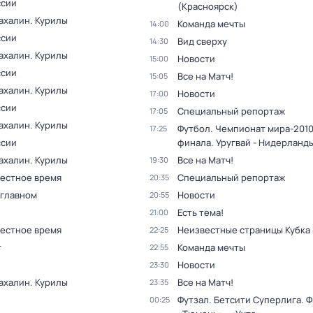
ссии
(Красноярск)
ахалин. Курилы
Команда мечты
14:00
ссии
Вид сверху
14:30
ахалин. Курилы
Новости
15:00
ссии
Все на Матч!
15:05
ахалин. Курилы
Новости
17:00
ссии
Специальный репортаж
17:05
ахалин. Курилы
Футбол. Чемпионат мира-2010.
17:25
ссии
финала. Уругвай - Нидерланд
ахалин. Курилы
Все на Матч!
19:30
Местное время
Специальный репортаж
20:35
 главном
Новости
20:55
Есть тема!
21:00
Местное время
Неизвестные страницы Кубка
22:25
т
Команда мечты
22:55
Новости
23:30
ахалин. Курилы
Все на Матч!
23:35
Футзал. Бетсити Суперлига. Ф
00:25