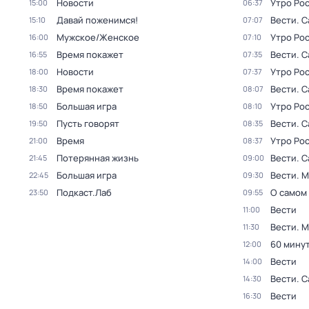
Новости
Утро Ро
15:00
06:37
Давай поженимся!
Вести. С
15:10
07:07
Мужское/Женское
Утро Ро
16:00
07:10
Время покажет
Вести. С
16:55
07:35
Новости
Утро Ро
18:00
07:37
Время покажет
Вести. С
18:30
08:07
Большая игра
Утро Ро
18:50
08:10
Пусть говорят
Вести. С
19:50
08:35
Время
Утро Ро
21:00
08:37
Потерянная жизнь
Вести. С
21:45
09:00
Большая игра
Вести. 
22:45
09:30
Подкаст.Лаб
О самом
23:50
09:55
Вести
11:00
Вести. 
11:30
60 мину
12:00
Вести
14:00
Вести. С
14:30
Вести
16:30