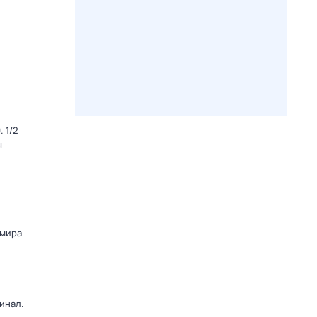
 1/2
ы
 мира
инал.