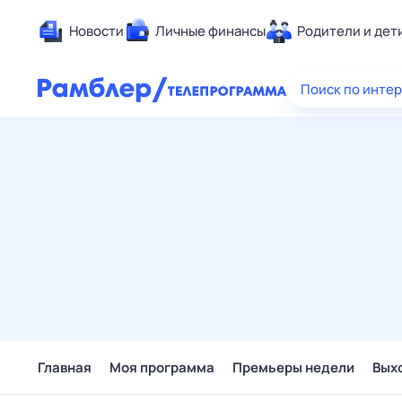
Новости
Личные финансы
Родители и дет
Здоровье
Поиск по инте
Развлечен
Дом и уют
Спорт
Карьера
Авто
Технологи
Жизненные
Сберегаем
Гороскопы
Главная
Моя программа
Премьеры недели
Вых