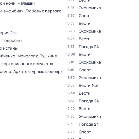
Вести
ой ночи, малыши!
Экономика
15:25
к-амфибия». Любовь с первого
Спорт
15:30
Вести
15:35
Экономика
15:40
Серия 2-я
Вести
15:45
. Подробно
Погода 24
15:55
ах истины
Вести
16:00
ейченко. Монолог о Пушкине
Экономика
16:10
 фортепианного искусства
Спорт
16:15
 камне. Архитектурные шедевры
Экономика
16:30
Вести.Net
16:35
Вести
16:40
Погода 24
16:55
Вести
17:00
Экономика
17:30
Погода 24
17:35
Спорт
17:45