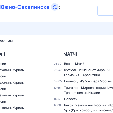
Южно-Сахалинске
:
28 июл,
вт
29 июл,
ср
30 июл,
чт
31 июл,
пт
1 авг,
сб
Фильмы
я 1
МАТЧ!
ссии
Все на Матч!
05:30
ахалин. Курилы
Футбол. Чемпионат мира - 201
06:30
Германия – Аргентина
ссии
Бильярд. «Кубок мэра Москвы
09:05
ахалин. Курилы
Триатлон. Мировая серия. Му
10:35
ссии
Трансляция из Италии
ахалин. Курилы
Новости
11:55
ссии
Регби. Чемпионат России. «К
12:00
ахалин. Курилы
Яр» (Красноярск) – «Енисей-