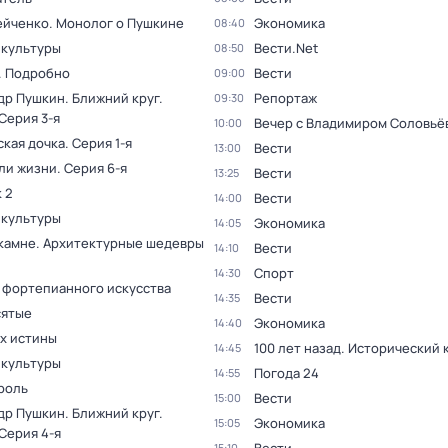
ейченко. Монолог о Пушкине
Экономика
08:40
 культуры
Вести.Net
08:50
. Подробно
Вести
09:00
др Пушкин. Ближний круг
.
Репортаж
09:30
 Серия 3-я
Вечер с Владимиром Соловьё
10:00
ская дочка
. Серия 1-я
Вести
13:00
ли жизни
. Серия 6-я
Вести
13:25
 2
Вести
14:00
 культуры
Экономика
14:05
 камне. Архитектурные шедевры
Вести
14:10
Спорт
14:30
 фортепианного искусства
Вести
14:35
ятые
Экономика
14:40
ах истины
100 лет назад. Исторический
14:45
 культуры
Погода 24
14:55
роль
Вести
15:00
др Пушкин. Ближний круг
.
Экономика
15:05
 Серия 4-я
15:10