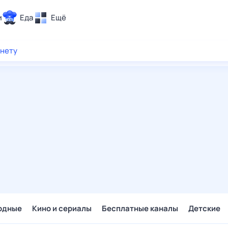
и
Еда
Ещё
Почта
рнету
ия и отдых
Поиск
Погода
ТВ-программа
и и тренды
 ситуации
 вместе
Помощь
одные
Кино и сериалы
Бесплатные каналы
Детские