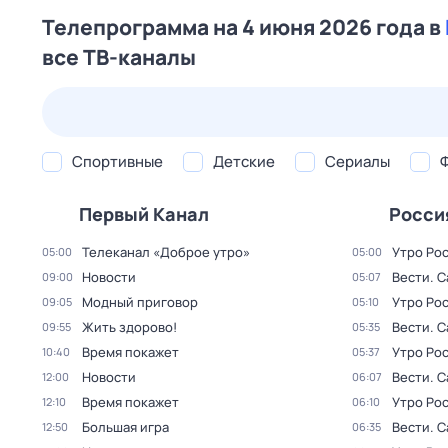
Телепрограмма на 4 июня 2026 года в
все ТВ-каналы
24 июл,
пт
25 июл,
сб
26 июл,
вс
27 июл,
пн
Спортивные
Детские
Сериалы
Первый Канал
Росси
Телеканал «Доброе утро»
Утро Ро
05:00
05:00
Новости
Вести. С
09:00
05:07
Модный приговор
Утро Ро
09:05
05:10
Жить здорово!
Вести. С
09:55
05:35
Время покажет
Утро Ро
10:40
05:37
Новости
Вести. С
12:00
06:07
Время покажет
Утро Ро
12:10
06:10
Большая игра
Вести. С
12:50
06:35