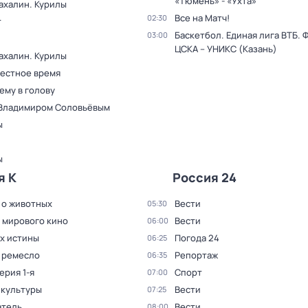
«Тюмень» - «Ухта»
ахалин. Курилы
Все на Матч!
02:30
т
Баскетбол. Единая лига ВТБ. 
03:00
ЦСКА – УНИКС (Казань)
ахалин. Курилы
Местное время
ему в голову
 Владимиром Соловьёвым
ы
ы
я К
Россия 24
 о животных
Вести
05:30
 мирового кино
Вести
06:00
ах истины
Погода 24
06:25
 ремесло
Репортаж
06:35
Серия 1-я
Спорт
07:00
 культуры
Вести
07:25
тель
Вести
08:00