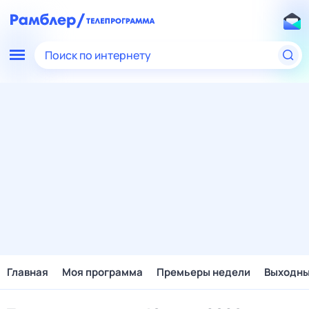
Поиск по интернету
Главная
Моя программа
Премьеры недели
Выходн