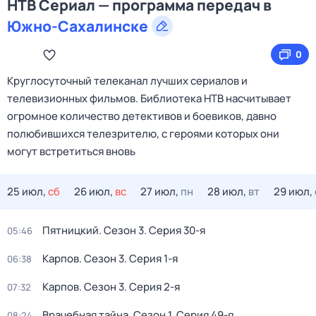
НТВ Сериал — программа передач в
Южно-Сахалинске
0
Круглосуточный телеканал лучших сериалов и
телевизионных фильмов. Библиотека НТВ насчитывает
огромное количество детективов и боевиков, давно
полюбившихся телезрителю, с героями которых они
могут встретиться вновь
25 июл,
сб
26 июл,
вс
27 июл,
пн
28 июл,
вт
29 июл,
Пятницкий
. Сезон 3
. Серия 30-я
05:46
Карпов
. Сезон 3
. Серия 1-я
06:38
Карпов
. Сезон 3
. Серия 2-я
07:32
Врачебная тайна
. Сезон 1
. Серия 49-я
08:24