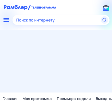
Поиск по интернету
Главная
Моя программа
Премьеры недели
Выходн