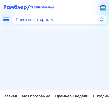
Поиск по интернету
Главная
Моя программа
Премьеры недели
Выходн