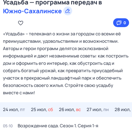
Усадьба — программа передач в
Южно-Сахалинске
0
«Усадьба» – телеканал о жизни за городом со всеми её
преимуществами, удовольствиями и возможностями.
Авторы и герои программ делятся эксклюзивной
информацией и дают незаменимые советы: как построить
дом и оформить его интерьер, как обустроить сад и
собрать богатый урожай, как превратить приусадебный
участок в прекрасный ландшафтный парк и обеспечить
безопасность своего жилья. Cтройте свою усадьбу
вместе с нами!
24 июл,
пт
25 июл,
сб
26 июл,
вс
27 июл,
пн
28 июл,
Возрождение сада
. Сезон 1
. Серия 1-я
05:10