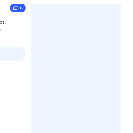
6
ов,
е
3 авг,
пн
4 авг,
вт
5 авг,
ср
6 авг,
чт
Вчера
Сегодня