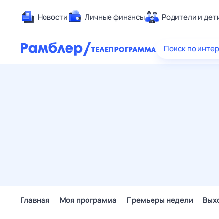
Новости
Личные финансы
Родители и дет
Здоровье
Поиск по инте
Развлечен
Дом и уют
Спорт
Карьера
Авто
Технологи
Жизненные
Сберегаем
Гороскопы
Главная
Моя программа
Премьеры недели
Вых