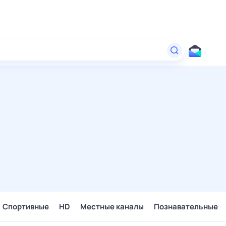
Спортивные
HD
Местные каналы
Познавательные