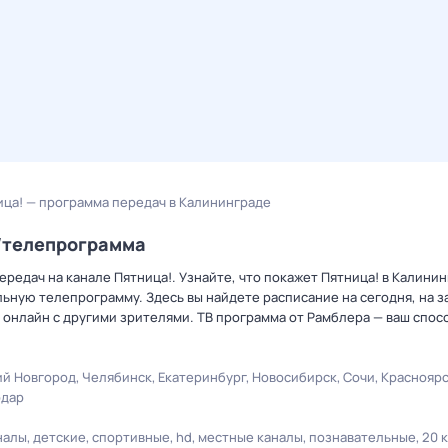
ица! — программа передач в Калининграде
р/телепрограмма
редач на канале Пятница!. Узнайте, что покажет Пятница! в Калинин
ную телепрограмму. Здесь вы найдете расписание на сегодня, на за
онлайн с другими зрителями. ТВ программа от Рамблера — ваш спос
й Новгород
Челябинск
Екатеринбург
Новосибирск
Сочи
Краснояр
одар
налы
детские
спортивные
hd
местные каналы
познавательные
20 