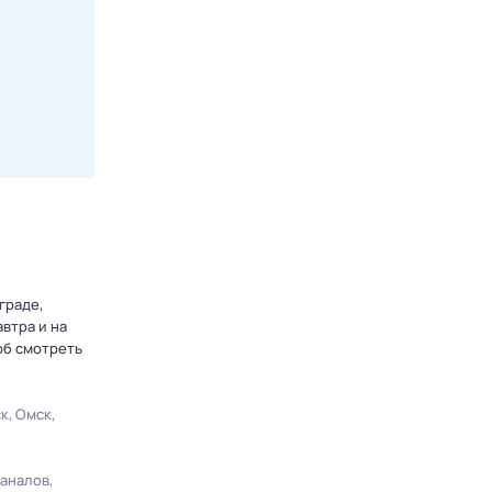
граде,
втра и на
об смотреть
ск
Омск
каналов