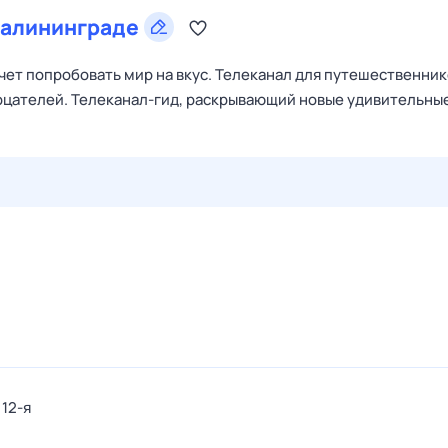
алининграде
очет попробовать мир на вкус. Телеканал для путешественник
зерцателей. Телеканал-гид, раскрывающий новые удивительны
29 июл,
ср
30 июл,
чт
31 июл,
пт
1 авг,
сб
2 авг,
вс
 12-я