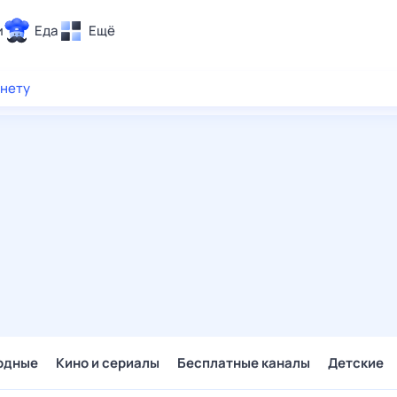
и
Еда
Ещё
Почта
рнету
ия и отдых
Поиск
Погода
ТВ-программа
и и тренды
 ситуации
 вместе
Помощь
одные
Кино и сериалы
Бесплатные каналы
Детские