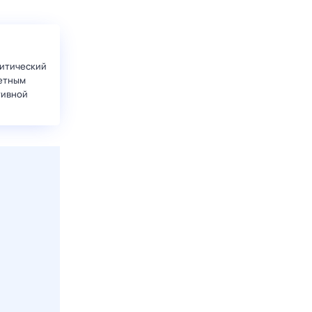
итический
етным
тивной