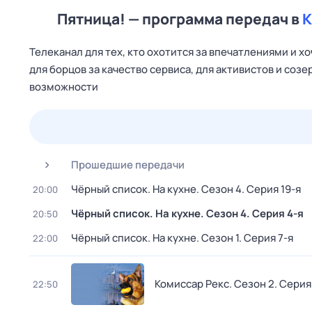
Пятница! — программа передач в
К
Телеканал для тех, кто охотится за впечатлениями и х
для борцов за качество сервиса, для активистов и со
возможности
25 июл,
сб
26 июл,
вс
27 июл,
пн
28 июл,
вт
Прошедшие передачи
Чёрный список. На кухне
. Сезон 4
. Серия 19-я
20:00
Чёрный список. На кухне
. Сезон 4
. Серия 4-я
20:50
Чёрный список. На кухне
. Сезон 1
. Серия 7-я
22:00
Комиссар Рекс
. Сезон 2
. Серия
22:50