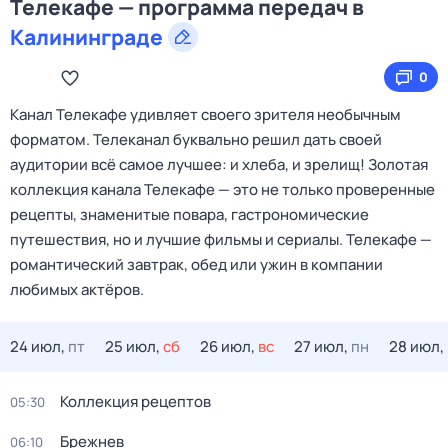
Телекафе — программа передач в
Калининграде
0
Канал Телекафе удивляет своего зрителя необычным
форматом. Телеканал буквально решил дать своей
аудитории всё самое лучшее: и хлеба, и зрелищ! Золотая
коллекция канала Телекафе — это не только проверенные
рецепты, знаменитые повара, гастрономические
путешествия, но и лучшие фильмы и сериалы. Телекафе —
романтический завтрак, обед или ужин в компании
любимых актёров.
24 июл,
пт
25 июл,
сб
26 июл,
вс
27 июл,
пн
28 июл,
Коллекция рецептов
05:30
Брежнев
06:10