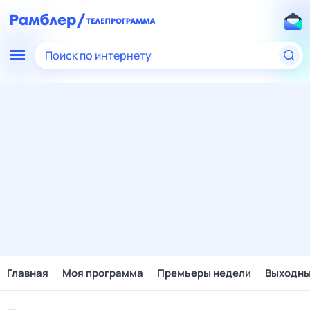
Поиск по интернету
Главная
Моя программа
Премьеры недели
Выходн