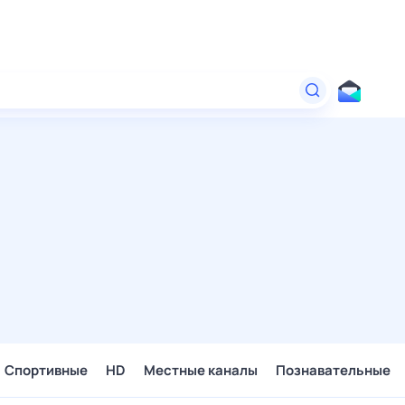
Спортивные
HD
Местные каналы
Познавательные