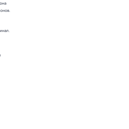
зона
ионов.
инал.
я