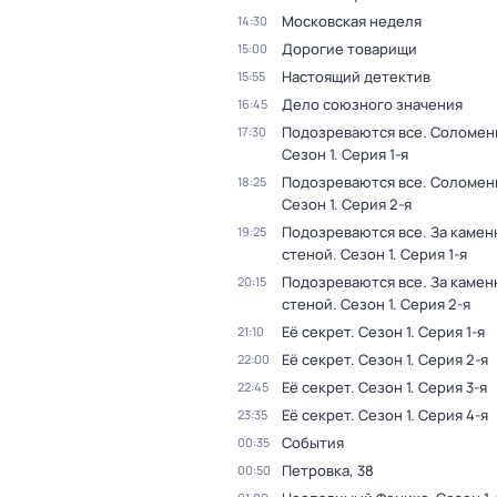
Московская неделя
14:30
Дорогие товарищи
15:00
Настоящий детектив
15:55
Дело союзного значения
16:45
Подозреваются все. Соломен
17:30
Сезон 1
. Серия 1-я
Подозреваются все. Соломен
18:25
Сезон 1
. Серия 2-я
Подозреваются все. За камен
19:25
стеной
. Сезон 1
. Серия 1-я
Подозреваются все. За камен
20:15
стеной
. Сезон 1
. Серия 2-я
Её секрет
. Сезон 1
. Серия 1-я
21:10
Её секрет
. Сезон 1
. Серия 2-я
22:00
Её секрет
. Сезон 1
. Серия 3-я
22:45
Её секрет
. Сезон 1
. Серия 4-я
23:35
События
00:35
Петровка, 38
00:50