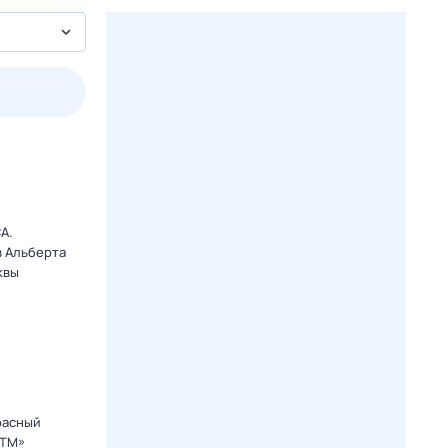
пт
1 авг,
сб
2 авг,
вс
3 авг,
пн
4 авг,
вт
Вчера
Сегод
A.
в Альберта
квы
расный
СТМ»