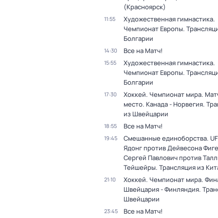
(Красноярск)
Художественная гимнастика.
11:55
Чемпионат Европы. Трансляци
Болгарии
Все на Матч!
14:30
Художественная гимнастика.
15:55
Чемпионат Европы. Трансляци
Болгарии
Хоккей. Чемпионат мира. Матч
17:30
место. Канада - Норвегия. Тр
из Швейцарии
Все на Матч!
18:55
Смешанные единоборства. UF
19:45
Ядонг против Дейвесона Фиг
Сергей Павлович против Тал
Тейшейры. Трансляция из Кит
Хоккей. Чемпионат мира. Фин
21:10
Швейцария - Финляндия. Тран
Швейцарии
Все на Матч!
23:45