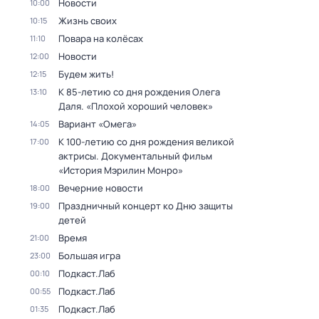
Новости
10:00
Жизнь своих
10:15
Повара на колёсах
11:10
Новости
12:00
Будем жить!
12:15
К 85-летию со дня рождения Олега
13:10
Даля. «Плохой хороший человек»
Вариант «Омега»
14:05
К 100-летию со дня рождения великой
17:00
актрисы. Документальный фильм
«История Мэрилин Монро»
Вечерние новости
18:00
Праздничный концерт ко Дню защиты
19:00
детей
Время
21:00
Большая игра
23:00
Подкаст.Лаб
00:10
Подкаст.Лаб
00:55
Подкаст.Лаб
01:35