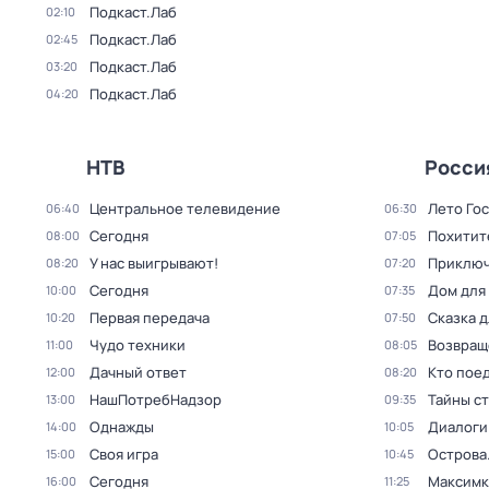
Подкаст.Лаб
02:10
Подкаст.Лаб
02:45
Подкаст.Лаб
03:20
Подкаст.Лаб
04:20
НТВ
Росси
Центральное телевидение
Лето Го
06:40
06:30
Сегодня
Похитит
08:00
07:05
У нас выигрывают!
Приключ
08:20
07:20
Сегодня
Дом для
10:00
07:35
Первая передача
Сказка 
10:20
07:50
Чудо техники
Возвращ
11:00
08:05
Дачный ответ
Кто поед
12:00
08:20
НашПотребНадзор
Тайны с
13:00
09:35
Однажды
Диалоги
14:00
10:05
Своя игра
Острова
15:00
10:45
Сегодня
Максимк
16:00
11:25