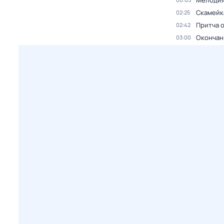
Мелодия
Скамейк
02:25
Притча 
02:42
Окончан
03:00