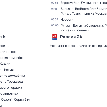
Еврофутбол. Лучшие голы се
00:55
Бильярд. BetBoom Лига Чемп
01:55
Финал. Трансляция из Москвы
Новости
03:55
Футзал. Бетсити Суперлига. Ф
04:00
«Ухта» - «Тюмень»
я К
Россия 24
сподне
Нет данных о передачах на это врем
ели красок
ения домовёнка
 Кузьки
для Наташи
ение домовёнка
ет в Трускавец
тарого чердака
 о животных
. Сезон 1
. Серия 54-я
а