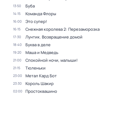
Буба
13:50
Команда Флоры
14:15
Это супер!
16:00
Снежная королева 2: Перезаморозка
16:15
Лунтик. Возвращение домой
17:30
Буква в деле
18:40
Маша и Медведь
19:20
Спокойной ночи, малыши!
21:00
Тюленьки
21:15
Метал Кард Бот
23:00
Король Шакир
23:30
Простоквашино
02:00