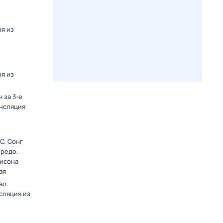
я из
я из
 за 3-е
ансляция
C. Сонг
ередо.
лисона
ая
ал.
сляция из