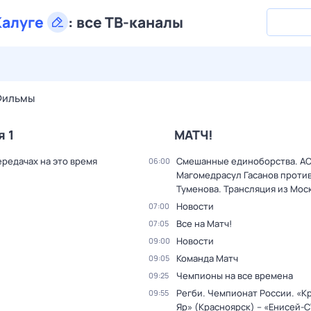
Калуге
:
все ТВ-каналы
27 июл,
пн
28 июл,
вт
29 июл,
ср
30 июл,
чт
31 июл,
Фильмы
я 1
МАТЧ!
ередачах на это время
Смешанные единоборства. AC
06:00
Магомедрасул Гасанов проти
Туменова. Трансляция из Мос
Новости
07:00
Все на Матч!
07:05
Новости
09:00
Команда Матч
09:05
Чемпионы на все времена
09:25
Регби. Чемпионат России. «К
09:55
Яр» (Красноярск) – «Енисей-