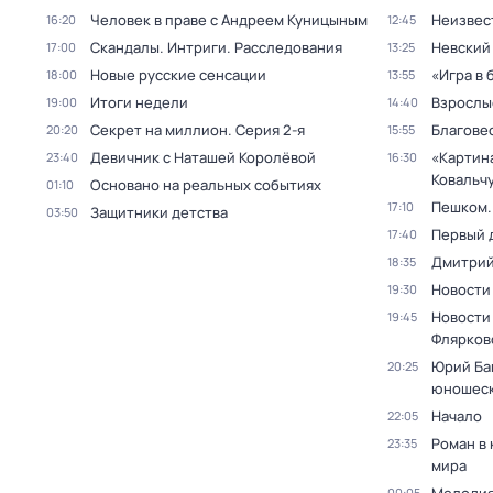
Человек в праве с Андреем Куницыным
Неизвес
16:20
12:45
Скандалы. Интриги. Расследования
Невский
17:00
13:25
Новые русские сенсации
«Игра в 
18:00
13:55
Итоги недели
Взрослы
19:00
14:40
Секрет на миллион
. Серия 2-я
Благове
20:20
15:55
Девичник с Наташей Королёвой
«Картин
23:40
16:30
Ковальч
Основано на реальных событиях
01:10
Пешком..
17:10
Защитники детства
03:50
Первый 
17:40
Дмитрий
18:35
Новости
19:30
Новости
19:45
Флярков
Юрий Ба
20:25
юношеск
Начало
22:05
Роман в
23:35
мира
00:05