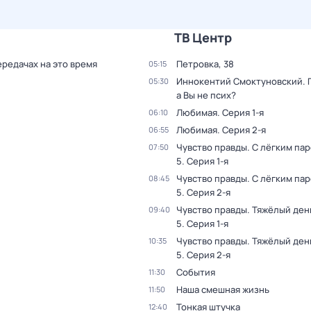
ТВ Центр
ередачах на это время
Петровка, 38
05:15
Иннокентий Смоктуновский. 
05:30
а Вы не псих?
Любимая
. Серия 1-я
06:10
Любимая
. Серия 2-я
06:55
Чувство правды. С лёгким па
07:50
5
. Серия 1-я
Чувство правды. С лёгким па
08:45
5
. Серия 2-я
Чувство правды. Тяжёлый ден
09:40
5
. Серия 1-я
Чувство правды. Тяжёлый ден
10:35
5
. Серия 2-я
События
11:30
Наша смешная жизнь
11:50
Тонкая штучка
12:40