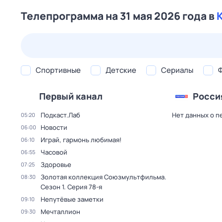
Телепрограмма на 31 мая 2026 года в
23 июл,
чт
24 июл,
пт
25 июл,
сб
26 июл,
вс
Спортивные
Детские
Сериалы
Первый канал
Росси
Подкаст.Лаб
Нет данных о п
05:20
Новости
06:00
Играй, гармонь любимая!
06:10
Часовой
06:55
Здоровье
07:25
Золотая коллекция Союзмультфильма
.
08:30
Сезон 1
. Серия 78-я
Непутёвые заметки
09:10
Мечталлион
09:30