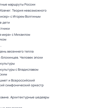
тные маршруты России
 Ковчег. Теория невозможного
бисер» с Игорем Волгиным
е дети
стники
а мира» с Михаилом
уком
.
день весеннего тепла
 Блохинцев. Человек эпохи
 культуры
 культуры с Владиславом
ским
шмет и Всероссийский
ий симфонический оркестр
 камне. Архитектурные шедевры