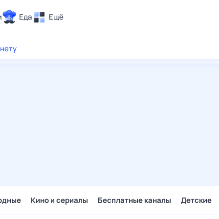
и
Еда
Ещё
Почта
рнету
ия и отдых
Поиск
Погода
ТВ-программа
и и тренды
 ситуации
 вместе
Помощь
одные
Кино и сериалы
Бесплатные каналы
Детские