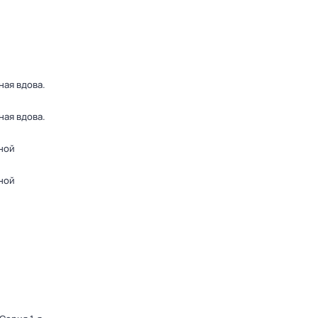
ная вдова
.
ная вдова
.
ной
ной