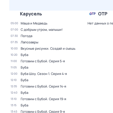
Карусель
ОТР
Маша и Медведь
Нет данных о п
05:00
С добрым утром, малыши!
07:00
Погода
07:30
Лапозавры
07:35
Вкусные рисунки. Создай и съешь
10:00
Буба
10:20
Готовим с Бубой
. Серия 5-я
11:00
Буба
11:05
Буба Шоу
. Сезон 1
. Серия 4-я
12:00
Буба
12:10
Готовим с Бубой
. Серия 14-я
12:35
Буба
12:40
Готовим с Бубой
. Серия 19-я
13:10
Буба
13:15
Готовим с Бубой
. Серия 9-я
13:45