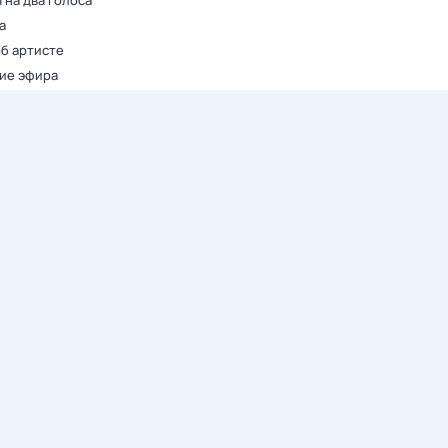
 на два голоса
а
об артисте
ие эфира