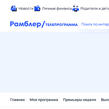
Новости
Личные финансы
Родители и дет
Здоровье
Поиск по инте
Развлечен
Дом и уют
Спорт
Карьера
Авто
Технологи
Жизненные
Сберегаем
Гороскопы
Главная
Моя программа
Премьеры недели
Вых