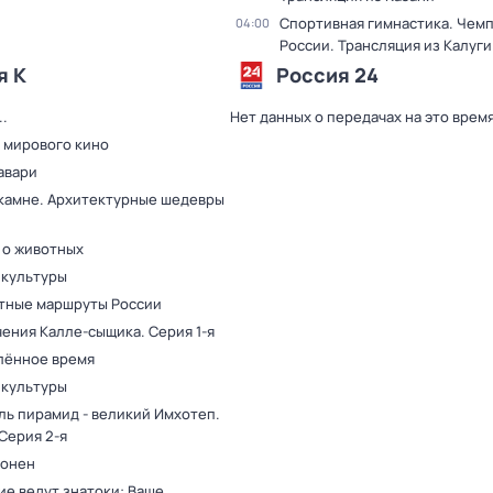
Спортивная гимнастика. Чем
04:00
России. Трансляция из Калуги
я К
Россия 24
.
Нет данных о передачах на это врем
 мирового кино
авари
 камне. Архитектурные шедевры
 о животных
 культуры
тные маршруты России
ения Калле-сыщика
. Серия 1-я
лённое время
 культуры
ль пирамид - великий Имхотеп
.
 Серия 2-я
оонен
ие ведут знатоки: Ваше