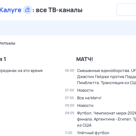
Калуге
:
все ТВ-каналы
27 июл,
пн
28 июл,
вт
29 июл,
ср
30 июл,
чт
31 июл,
Фильмы
я 1
МАТЧ!
ередачах на это время
Смешанные единоборства. UF
06:00
Джастин Гейджи против Пэдд
Пимблетта. Трансляция из С
Новости
07:00
Все на Матч!
07:05
Новости
09:00
Футбол. Чемпионат мира-2026
09:05
финала. Аргентина - Египет. 
из США
Улётный футбол
11:20