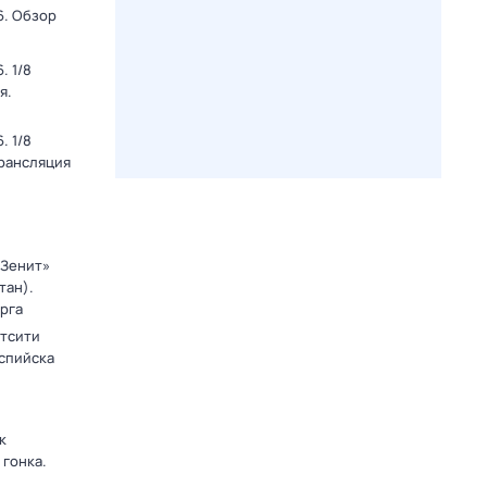
6. Обзор
. 1/8
я.
. 1/8
Трансляция
«Зенит»
тан).
рга
тсити
аспийска
к
 гонка.