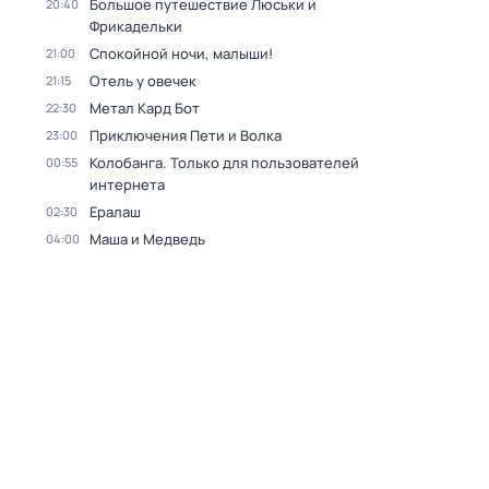
Большое путешествие Люськи и
20:40
Фрикадельки
Спокойной ночи, малыши!
21:00
Отель у овечек
21:15
Метал Кард Бот
22:30
Приключения Пети и Волка
23:00
Колобанга. Только для пользователей
00:55
интернета
Ералаш
02:30
Маша и Медведь
04:00