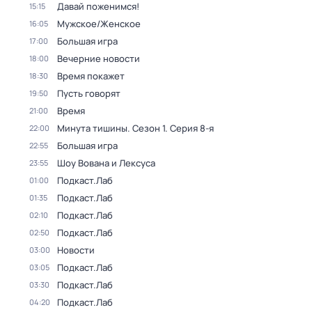
Давай поженимся!
15:15
Мужское/Женское
16:05
Большая игра
17:00
Вечерние новости
18:00
Время покажет
18:30
Пусть говорят
19:50
Время
21:00
Минута тишины
. Сезон 1
. Серия 8-я
22:00
Большая игра
22:55
Шоу Вована и Лексуса
23:55
Подкаст.Лаб
01:00
Подкаст.Лаб
01:35
Подкаст.Лаб
02:10
Подкаст.Лаб
02:50
Новости
03:00
Подкаст.Лаб
03:05
Подкаст.Лаб
03:30
Подкаст.Лаб
04:20