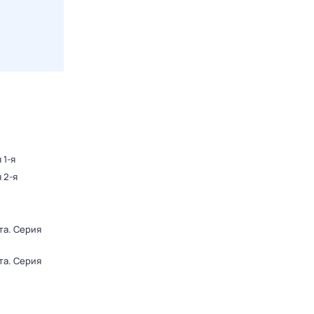
 1-я
 2-я
та
. Серия
та
. Серия