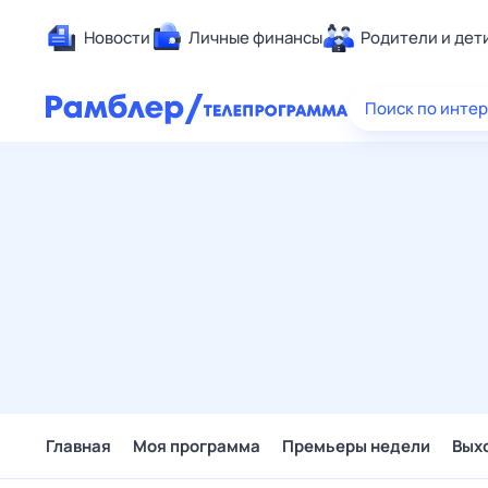
Новости
Личные финансы
Родители и дет
Здоровье
Поиск по инте
Развлечен
Дом и уют
Спорт
Карьера
Авто
Технологи
Жизненные
Сберегаем
Гороскопы
Главная
Моя программа
Премьеры недели
Вых