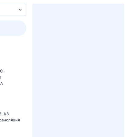
пт
1 авг,
сб
2 авг,
вс
3 авг,
пн
4 авг,
вт
Вчера
Сегод
C.
и
ША
. 1/8
Трансляция