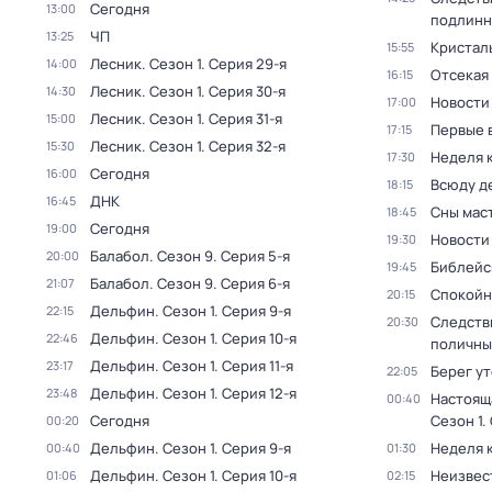
Сегодня
13:00
подлинн
ЧП
13:25
Кристал
15:55
Лесник
. Сезон 1
. Серия 29-я
14:00
Отсекая
16:15
Лесник
. Сезон 1
. Серия 30-я
14:30
Новости
17:00
Лесник
. Сезон 1
. Серия 31-я
15:00
Первые 
17:15
Лесник
. Сезон 1
. Серия 32-я
15:30
Неделя 
17:30
Сегодня
16:00
Всюду де
18:15
ДНК
16:45
Сны мас
18:45
Сегодня
19:00
Новости
19:30
Балабол
. Сезон 9
. Серия 5-я
20:00
Библейс
19:45
Балабол
. Сезон 9
. Серия 6-я
21:07
Спокойн
20:15
Дельфин
. Сезон 1
. Серия 9-я
22:15
Следств
20:30
Дельфин
. Сезон 1
. Серия 10-я
22:46
поличны
Дельфин
. Сезон 1
. Серия 11-я
23:17
Берег у
22:05
Дельфин
. Сезон 1
. Серия 12-я
23:48
Настоящ
00:40
Сегодня
Сезон 1
.
00:20
Дельфин
. Сезон 1
. Серия 9-я
Неделя 
00:40
01:30
Дельфин
. Сезон 1
. Серия 10-я
Неизвес
01:06
02:15