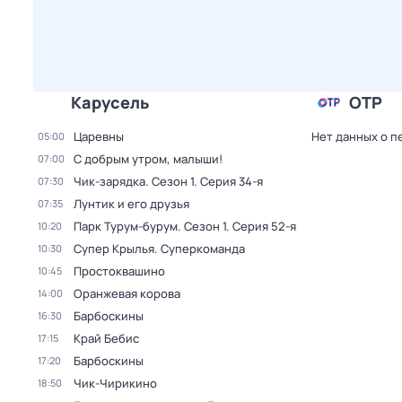
Карусель
ОТР
Царевны
Нет данных о п
05:00
С добрым утром, малыши!
07:00
Чик-зарядка
. Сезон 1
. Серия 34-я
07:30
Лунтик и его друзья
07:35
Парк Турум-бурум
. Сезон 1
. Серия 52-я
10:20
Супер Крылья. Суперкоманда
10:30
Простоквашино
10:45
Оранжевая корова
14:00
Барбоскины
16:30
Край Бебис
17:15
Барбоскины
17:20
Чик-Чирикино
18:50