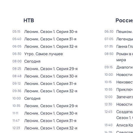
НТВ
Росси
Лесник
. Сезон 1
. Серия 30-я
Пешком..
05:15
06:30
Лесник
. Сезон 1
. Серия 31-я
Легенды
05:40
07:05
Лесник
. Сезон 1
. Серия 32-я
Ганна Гл
06:05
07:35
Утро. Самое лучшее
Роман в
06:30
08:50
мира
Сегодня
08:00
Диалоги
09:15
Лесник
. Сезон 1
. Серия 29-я
08:25
Новости
10:00
Лесник
. Сезон 1
. Серия 30-я
08:48
Неизвес
10:15
Лесник
. Сезон 1
. Серия 31-я
09:12
Приключ
10:55
Лесник
. Сезон 1
. Серия 32-я
09:36
Запечат
12:00
Сегодня
10:00
Новости
12:30
Лесник
. Сезон 1
. Серия 29-я
10:35
Создате
12:45
Лесник
. Сезон 1
. Серия 30-я
11:11
Сезон 1
.
Лесник
. Сезон 1
. Серия 31-я
11:47
Алиса К
13:40
Лесник
. Сезон 1
. Серия 32-я
12:23
Следств
14:25