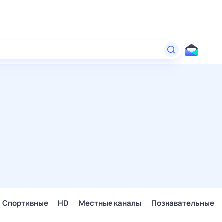
Спортивные
HD
Местные каналы
Познавательные