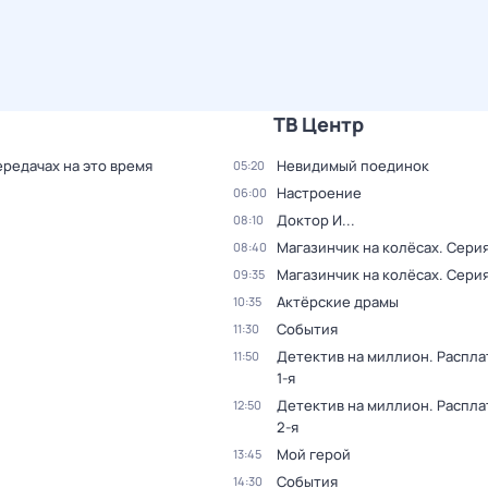
ТВ Центр
ередачах на это время
Невидимый поединок
05:20
Настроение
06:00
Доктор И...
08:10
Магазинчик на колёсах
. Серия
08:40
Магазинчик на колёсах
. Серия
09:35
Актёрские драмы
10:35
События
11:30
Детектив на миллион. Распла
11:50
1-я
Детектив на миллион. Распла
12:50
2-я
Мой герой
13:45
События
14:30