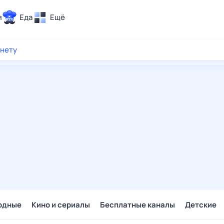
и
Еда
Ещё
Почта
рнету
ия и отдых
Поиск
Погода
ТВ-программа
и и тренды
 ситуации
 вместе
Помощь
одные
Кино и сериалы
Бесплатные каналы
Детские