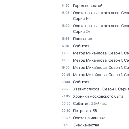
Город новостей
14:50
Охота на крылатого льва
. Сез
15:05
Серия 1-я
Охота на крылатого льва
. Сез
16:00
Серия 2-я
Прощание
16:55
События
17:50
Метод Михайлова
. Сезон 1
. С
18:05
Метод Михайлова
. Сезон 1
. С
18:55
Метод Михайлова
. Сезон 1
. Се
19:50
Метод Михайлова
. Сезон 1
. С
20:45
События
22:00
Хватит слухов!
. Сезон 1
. Серия
22:35
Хроники московского быта
23:05
События. 25-й час
00:00
Петровка, 38
00:30
Охота на маньяка
00:45
Знак качества
01:30