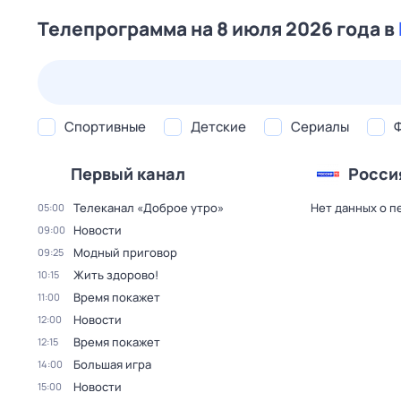
Телепрограмма на 8 июля 2026 года в
23 июл,
чт
24 июл,
пт
25 июл,
сб
26 июл,
вс
Спортивные
Детские
Сериалы
Первый канал
Росси
Телеканал «Доброе утро»
Нет данных о п
05:00
Новости
09:00
Модный приговор
09:25
Жить здорово!
10:15
Время покажет
11:00
Новости
12:00
Время покажет
12:15
Большая игра
14:00
Новости
15:00