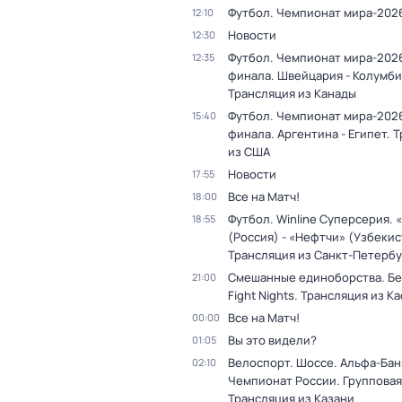
Футбол. Чемпионат мира-202
12:10
Новости
12:30
Футбол. Чемпионат мира-2026
12:35
финала. Швейцария - Колумби
Трансляция из Канады
Футбол. Чемпионат мира-2026
15:40
финала. Аргентина - Египет. 
из США
Новости
17:55
Все на Матч!
18:00
Футбол. Winline Суперсерия. 
18:55
(Россия) - «Нефтчи» (Узбекис
Трансляция из Санкт-Петербу
Смешанные единоборства. Бе
21:00
Fight Nights. Трансляция из К
Все на Матч!
00:00
Вы это видели?
01:05
Велоспорт. Шоссе. Альфа-Бан
02:10
Чемпионат России. Групповая
Трансляция из Казани