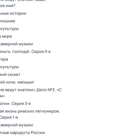
ое имя?
ьные истории
 лишнее
 культуры
в мире
камерной музыки
ньги, господа!
. Серия 3-я
тера
 культуры
кий сюжет
ой ночи, малыши!
ие ведут знатоки» Дело №3. «С
м»
топии
. Серия 3-я
ая жизнь римских легионеров
.
 Серия 1-я
камерной музыки
тные маршруты России