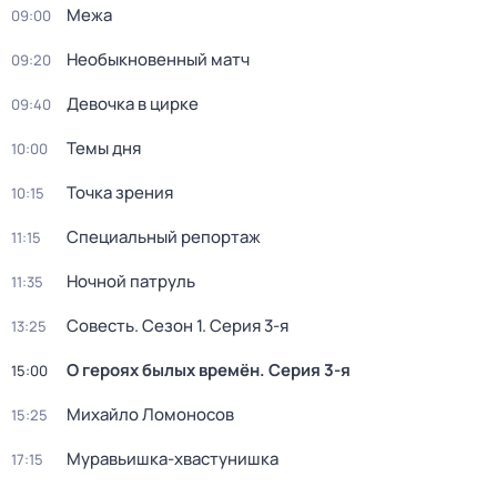
Межа
09:00
Необыкновенный матч
09:20
Девочка в цирке
09:40
Темы дня
10:00
Точка зрения
10:15
Специальный репортаж
11:15
Ночной патруль
11:35
Совесть
. Сезон 1
. Серия 3-я
13:25
О героях былых времён
. Серия 3-я
15:00
Михайло Ломоносов
15:25
Муравьишка-хвастунишка
17:15