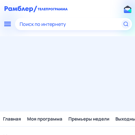
Поиск по интернету
Главная
Моя программа
Премьеры недели
Выходн