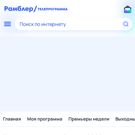
Поиск по интернету
Главная
Моя программа
Премьеры недели
Выходн