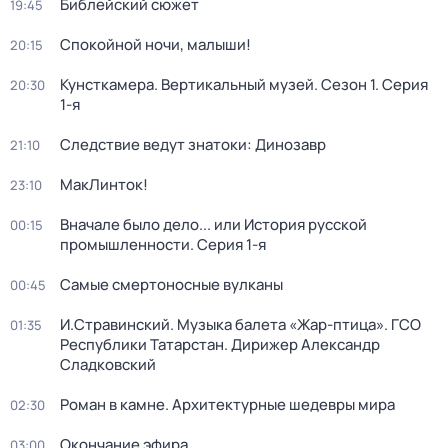
Библейский сюжет
19:45
Спокойной ночи, малыши!
20:15
Кунсткамера. Вертикальный музей
. Сезон 1
. Серия
20:30
1-я
Следствие ведут знатоки: Динозавр
21:10
МакЛинток!
23:10
Вначале было дело... или История русской
00:15
промышленности
. Серия 1-я
Самые смертоносные вулканы
00:45
И.Стравинский. Музыка балета «Жар-птица». ГСО
01:35
Республики Татарстан. Дирижер Александр
Сладковский
Роман в камне. Архитектурные шедевры мира
02:30
Окончание эфира
03:00