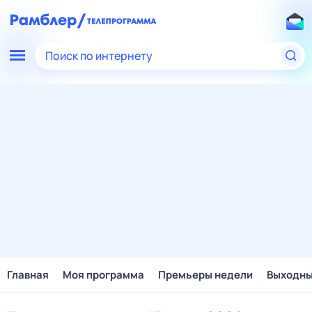
Поиск по интернету
Главная
Моя программа
Премьеры недели
Выходн