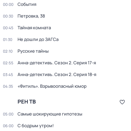
События
00:00
Петровка, 38
00:30
Тайная комната
00:45
Не дошли до ЗАГСа
01:30
Русские тайны
02:10
Анна-детективъ
. Сезон 2
. Серия 17-я
02:55
Анна-детективъ
. Сезон 2
. Серия 18-я
03:45
«Фитиль». Взрывоопасный юмор
04:35
РЕН ТВ
Самые шoкиpующие гипотезы
05:00
С бодрым утром!
06:00