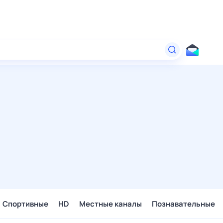
Спортивные
HD
Местные каналы
Познавательные