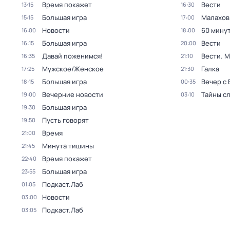
Время покажет
Вести
13:15
16:30
Большая игра
Малахов
15:15
17:00
Новости
60 мину
16:00
18:00
Большая игра
Вести
16:15
20:00
Давай поженимся!
Вести. 
16:35
21:10
Мужское/Женское
Галка
17:25
21:30
Большая игра
Вечер с
18:15
00:35
Вечерние новости
Тайны с
19:00
03:10
Большая игра
19:30
Пусть говорят
19:50
Время
21:00
Минута тишины
21:45
Время покажет
22:40
Большая игра
23:55
Подкаст.Лаб
01:05
Новости
03:00
Подкаст.Лаб
03:05