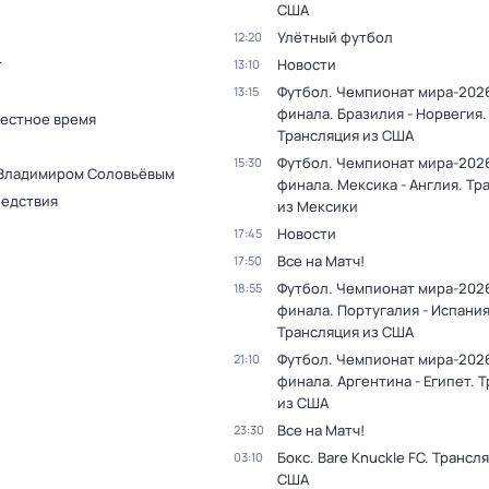
США
Улётный футбол
12:20
т
Новости
13:10
Футбол. Чемпионат мира-2026
13:15
финала. Бразилия - Норвегия.
Местное время
Трансляция из США
Футбол. Чемпионат мира-2026
15:30
 Владимиром Соловьёвым
финала. Мексика - Англия. Тр
ледствия
из Мексики
Новости
17:45
Все на Матч!
17:50
Футбол. Чемпионат мира-2026
18:55
финала. Португалия - Испания
Трансляция из США
Футбол. Чемпионат мира-2026
21:10
финала. Аргентина - Египет. 
из США
Все на Матч!
23:30
Бокс. Bare Knuckle FC. Трансл
03:10
США