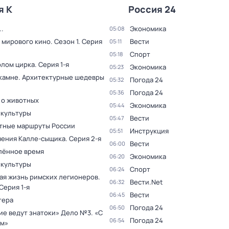
я К
Россия 24
.
Экономика
05:08
 мирового кино
. Сезон 1
. Серия
Вести
05:11
Спорт
05:18
олом цирка
. Серия 1-я
Экономика
05:23
 камне. Архитектурные шедевры
Погода 24
05:32
Погода 24
05:36
 о животных
Экономика
05:44
 культуры
Вести
05:47
тные маршруты России
Инструкция
05:51
ения Калле-сыщика
. Серия 2-я
Вести
06:00
лённое время
Экономика
06:20
 культуры
Спорт
06:24
ая жизнь римских легионеров
.
Вести.Net
06:32
 Серия 1-я
Вести
06:45
тера
Погода 24
06:50
ие ведут знатоки» Дело №3. «С
Погода 24
06:54
м»