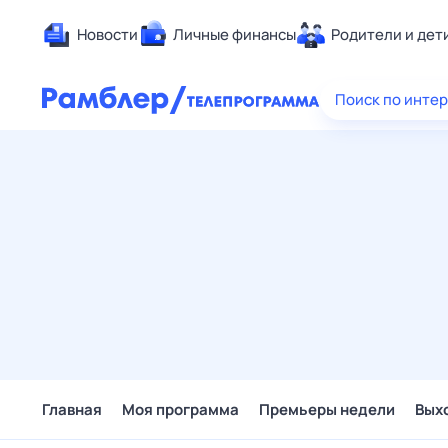
Новости
Личные финансы
Родители и дет
Здоровье
Поиск по инте
Развлечен
Дом и уют
Спорт
Карьера
Авто
Технологи
Жизненные
Сберегаем
Гороскопы
Главная
Моя программа
Премьеры недели
Вых