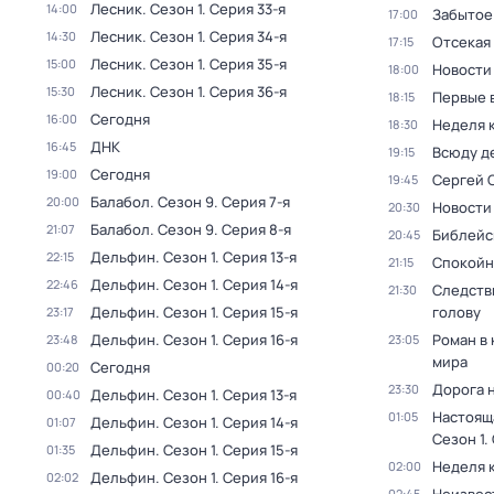
Лесник
. Сезон 1
. Серия 33-я
14:00
Забытое
17:00
Лесник
. Сезон 1
. Серия 34-я
14:30
Отсекая
17:15
Лесник
. Сезон 1
. Серия 35-я
15:00
Новости
18:00
Лесник
. Сезон 1
. Серия 36-я
15:30
Первые 
18:15
Сегодня
16:00
Неделя 
18:30
ДНК
16:45
Всюду де
19:15
Сегодня
19:00
Сергей 
19:45
Балабол
. Сезон 9
. Серия 7-я
20:00
Новости
20:30
Балабол
. Сезон 9
. Серия 8-я
21:07
Библейс
20:45
Дельфин
. Сезон 1
. Серия 13-я
22:15
Спокойн
21:15
Дельфин
. Сезон 1
. Серия 14-я
22:46
Следств
21:30
Дельфин
. Сезон 1
. Серия 15-я
голову
23:17
Дельфин
. Сезон 1
. Серия 16-я
Роман в
23:48
23:05
мира
Сегодня
00:20
Дорога 
23:30
Дельфин
. Сезон 1
. Серия 13-я
00:40
Настоящ
01:05
Дельфин
. Сезон 1
. Серия 14-я
01:07
Сезон 1
.
Дельфин
. Сезон 1
. Серия 15-я
01:35
Неделя 
02:00
Дельфин
. Сезон 1
. Серия 16-я
02:02
02:45