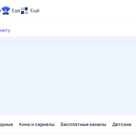
и
Еда
Ещё
Почта
рнету
ия и отдых
Поиск
Погода
ТВ-программа
и и тренды
 ситуации
 вместе
Помощь
одные
Кино и сериалы
Бесплатные каналы
Детские