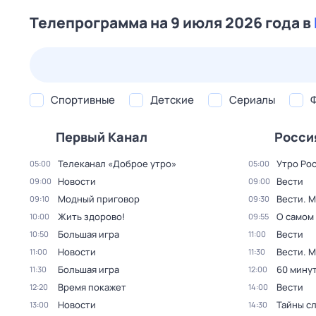
Телепрограмма на 9 июля 2026 года в
26 июл,
вс
27 июл,
пн
28 июл,
вт
29 июл,
ср
Спортивные
Детские
Сериалы
Первый Канал
Росси
Телеканал «Доброе утро»
Утро Ро
05:00
05:00
Новости
Вести
09:00
09:00
Модный приговор
Вести. 
09:10
09:30
Жить здорово!
О самом
10:00
09:55
Большая игра
Вести
10:50
11:00
Новости
Вести. 
11:00
11:30
Большая игра
60 мину
11:30
12:00
Время покажет
Вести
12:20
14:00
Новости
Тайны с
13:00
14:30