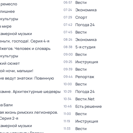
Вести
06:57
 ремесло
Экономика
07:24
 лишнее
Спорт
07:29
 культуры
Погода 24
07:42
в мире
Вести
07:45
камерной музыки
Экономика
08:24
ньги, господа!
. Серия 4-я
5-я студия
08:38
Ожегов. Человек и словарь
Вести
09:00
 культуры
Инструкция
09:25
кий сюжет
Вести
09:39
ой ночи, малыши!
Репортаж
09:44
ие ведут знатоки: Повинную
Вести
10:00
 камне. Архитектурные шедевры
Погода 24
10:29
Вести.Net
10:34
на Бали
Есть решение
10:46
ая жизнь римских легионеров
.
Вести
11:00
 Серия 2-я
Инструкция
11:19
камерной музыки
Вести
11:33