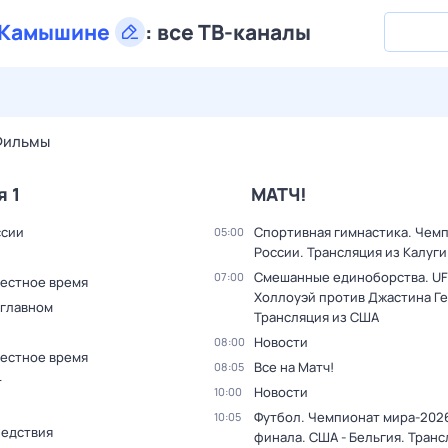
Камышине
:
все ТВ-каналы
30 июл,
чт
31 июл,
пт
1 авг,
сб
2 авг,
вс
3 авг,
пн
4 а
Фильмы
я 1
МАТЧ!
ссии
Спортивная гимнастика. Чем
05:00
России. Трансляция из Калуги
Смешанные единоборства. UF
07:00
Местное время
Холлоуэй против Джастина Г
 главном
Трансляция из США
Новости
08:00
Местное время
Все на Матч!
08:05
т
Новости
10:00
Футбол. Чемпионат мира-2026
10:05
ледствия
финала. США - Бельгия. Транс