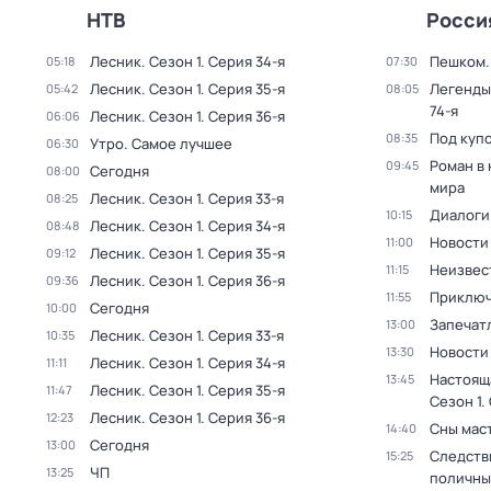
НТВ
Росси
Лесник
. Сезон 1
. Серия 34-я
Пешком..
05:18
07:30
Лесник
. Сезон 1
. Серия 35-я
Легенды
05:42
08:05
74-я
Лесник
. Сезон 1
. Серия 36-я
06:06
Под куп
08:35
Утро. Самое лучшее
06:30
Роман в
09:45
Сегодня
08:00
мира
Лесник
. Сезон 1
. Серия 33-я
08:25
Диалоги
10:15
Лесник
. Сезон 1
. Серия 34-я
08:48
Новости
11:00
Лесник
. Сезон 1
. Серия 35-я
09:12
Неизвес
11:15
Лесник
. Сезон 1
. Серия 36-я
09:36
Приключ
11:55
Сегодня
10:00
Запечат
13:00
Лесник
. Сезон 1
. Серия 33-я
10:35
Новости
13:30
Лесник
. Сезон 1
. Серия 34-я
11:11
Настоящ
13:45
Лесник
. Сезон 1
. Серия 35-я
11:47
Сезон 1
.
Лесник
. Сезон 1
. Серия 36-я
12:23
Сны мас
14:40
Сегодня
13:00
Следств
15:25
ЧП
13:25
поличны